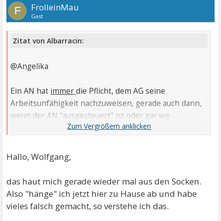
FrolleinMau
F
Gast
Zitat von Albarracin:
@Angelika
Ein AN hat
immer
die Pflicht, dem AG seine
Arbeitsunfähigkeit nachzuweisen, gerade auch dann,
wenn der AN "ausgesteuert" ist oder gar wg.
Krankheit ALG I bezieht. Während des Bezuges von
Krankengeld reicht idR eine Kopie des
Auszahlscheines, aber auf Wunsch des AG muß der
Hallo, Wolfgang,
Arzt eine AU-Bescheinigung ausstellen. Allerdings hat
der Arzt die Möglichkeit, eine AU-Bescheinigung "bis
das haut mich gerade wieder mal aus den Socken.
auf Weiteres" auszustellen.
Also "hänge" ich jetzt hier zu Hause ab und habe
vieles falsch gemacht, so verstehe ich das.
...