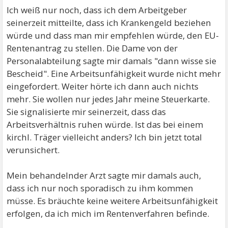
Ich weiß nur noch, dass ich dem Arbeitgeber
Wenn die Rente bewilligt wird, muß der AG über
seinerzeit mitteilte, dass ich Krankengeld beziehen
Rentenbeginn und (bei Befristung) Ende informiert
würde und dass man mir empfehlen würde, den EU-
werden. Das Arbeitsverhältnis ruht dann.
Rentenantrag zu stellen. Die Dame von der
Personalabteilung sagte mir damals "dann wisse sie
Bescheid". Eine Arbeitsunfähigkeit wurde nicht mehr
eingefordert. Weiter hörte ich dann auch nichts
mehr. Sie wollen nur jedes Jahr meine Steuerkarte.
Sie signalisierte mir seinerzeit, dass das
Arbeitsverhältnis ruhen würde. Ist das bei einem
kirchl. Träger vielleicht anders? Ich bin jetzt total
verunsichert.
Mein behandelnder Arzt sagte mir damals auch,
dass ich nur noch sporadisch zu ihm kommen
müsse. Es bräuchte keine weitere Arbeitsunfähigkeit
erfolgen, da ich mich im Rentenverfahren befinde.