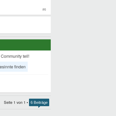
#6
 Community teil!
esinnte finden
Seite
1
von
1
•
6 Beiträge