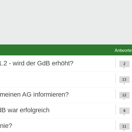
Antworte
.2 - wird der GdB erhöht?
2
13
 meinen AG informieren?
12
B war erfolgreich
8
nie?
11