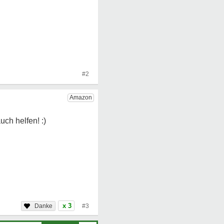
#2
x 3
#3