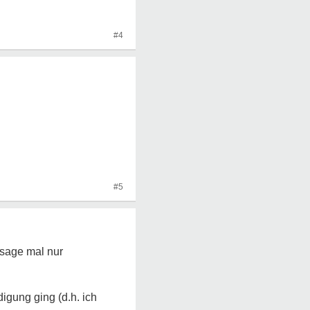
#4
#5
 sage mal nur
gung ging (d.h. ich