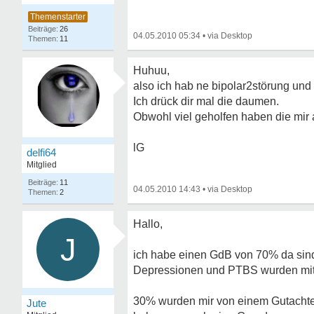
26
04.05.2010 05:34
•
11
Huhuu,
also ich hab ne bipolar2störung und 
Ich drück dir mal die daumen.
Obwohl viel geholfen haben die mir 
lG
delfi64
Mitglied
11
04.05.2010 14:43
•
2
Hallo,
J
ich habe einen GdB von 70% da sind
Depressionen und PTBS wurden mit
30% wurden mir von einem Gutachte
Jute