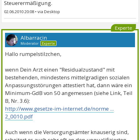
Steuerermäßigung.
02.06.2010 20:08
•
Experte
Albarracin
Moderator
Experte
Hallo rumpelstilzchen,
wenn Dein Arzt einen "Residualzustand" mit
bestehenden, mindestens mittelgradigen sozialen
Anpassungsstörungen attestiert hat, dann wäre ein
Minimum-GdB von 50 angemessen (siehe Link, Teil
B, Nr. 3.6):
http://www.gesetze-im-internet.de/norme ...
2_0010.pdf
Auch wenn die Versorgungsämter knauserig sind,
scheitert es auch sehr oft an den unqualifizierten