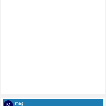
mag
M