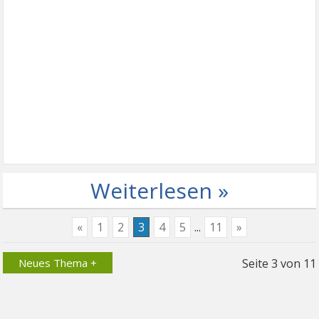
Weiterlesen »
«
1
2
3
4
5
...
11
»
Neues Thema +
Seite
3
von
11