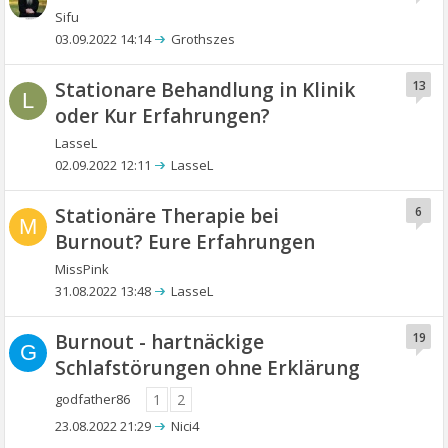
Sifu
03.09.2022 14:14
Grothszes
Stationare Behandlung in Klinik
13
L
oder Kur Erfahrungen?
LasseL
02.09.2022 12:11
LasseL
Stationäre Therapie bei
6
M
Burnout? Eure Erfahrungen
MissPink
31.08.2022 13:48
LasseL
Burnout - hartnäckige
19
G
Schlafstörungen ohne Erklärung
godfather86
1
2
23.08.2022 21:29
Nici4