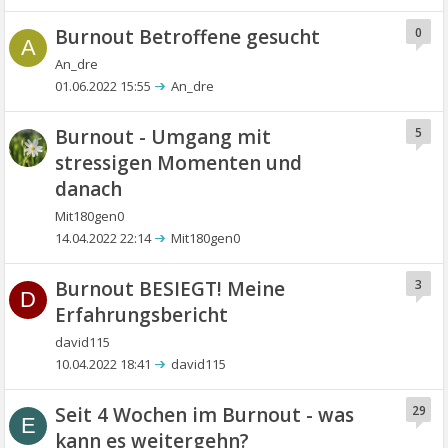
Burnout Betroffene gesucht
0
A
An_dre
01.06.2022 15:55
An_dre
Burnout - Umgang mit
5
stressigen Momenten und
danach
Mit180gen0
14.04.2022 22:14
Mit180gen0
Burnout BESIEGT! Meine
3
D
Erfahrungsbericht
david115
10.04.2022 18:41
david115
Seit 4 Wochen im Burnout - was
29
E
kann es weitergehn?