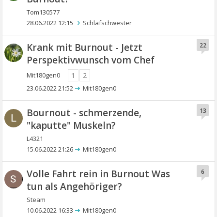
Tom130577
28.06.2022 12:15
Schlafschwester
Krank mit Burnout - Jetzt
22
Perspektivwunsch vom Chef
Mit180gen0
1
2
23.06.2022 21:52
Mit180gen0
Bournout - schmerzende,
13
L
"kaputte" Muskeln?
L4321
15.06.2022 21:26
Mit180gen0
Volle Fahrt rein in Burnout Was
6
tun als Angehöriger?
Steam
10.06.2022 16:33
Mit180gen0