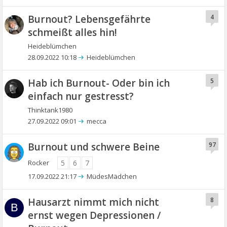
Burnout? Lebensgefährte
4
schmeißt alles hin!
Heideblümchen
28.09.2022 10:18
Heideblümchen
Hab ich Burnout- Oder bin ich
5
einfach nur gestresst?
Thinktank1980
27.09.2022 09:01
mecca
Burnout und schwere Beine
97
Rocker
5
6
7
17.09.2022 21:17
MüdesMädchen
Hausarzt nimmt mich nicht
8
B
ernst wegen Depressionen /