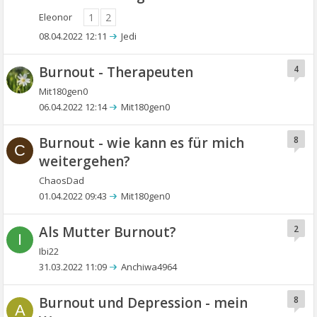
Eleonor
1
2
08.04.2022 12:11
Jedi
Burnout - Therapeuten
4
Mit180gen0
06.04.2022 12:14
Mit180gen0
Burnout - wie kann es für mich
8
C
weitergehen?
ChaosDad
01.04.2022 09:43
Mit180gen0
Als Mutter Burnout?
2
I
Ibi22
31.03.2022 11:09
Anchiwa4964
Burnout und Depression - mein
8
A