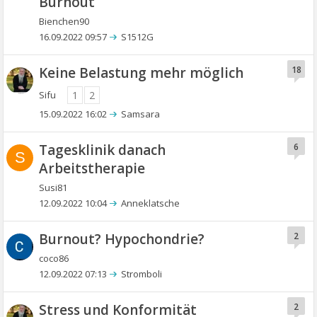
Burnout
Bienchen90
16.09.2022 09:57
S1512G
Keine Belastung mehr möglich
18
Sifu
1
2
15.09.2022 16:02
Samsara
Tagesklinik danach
6
S
Arbeitstherapie
Susi81
12.09.2022 10:04
Anneklatsche
Burnout? Hypochondrie?
2
coco86
12.09.2022 07:13
Stromboli
Stress und Konformität
2