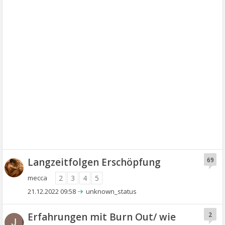
Langzeitfolgen Erschöpfung
69
mecca
2
3
4
5
21.12.2022 09:58
unknown_status
Erfahrungen mit Burn Out/ wie
2