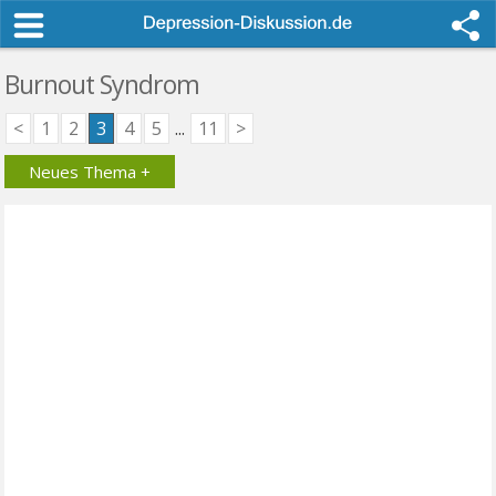
Burnout Syndrom
<
1
2
3
4
5
...
11
>
Neues Thema +