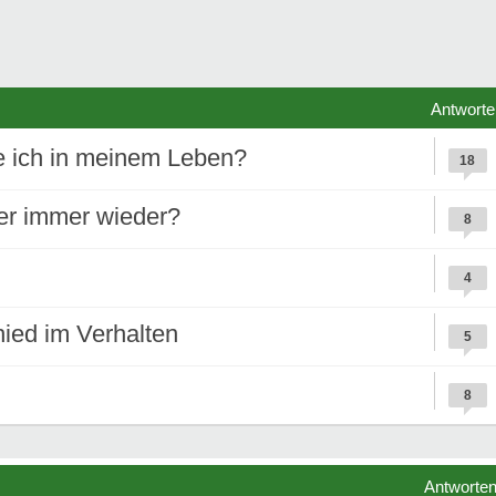
Antworte
e ich in meinem Leben?
18
 er immer wieder?
8
4
ied im Verhalten
5
8
Antworte