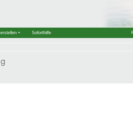
rstellen +
Soforthilfe
ng