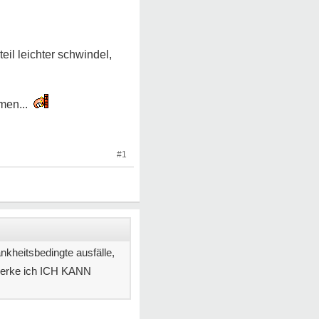
il leichter schwindel,
men...
#1
ankheitsbedingte ausfälle,
erke ich ICH KANN