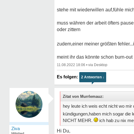
stehe mit wiederwillen auf,fühle mic
muss währen der arbeit öfters pause
oder zittern
zudem,einer meiner größten fehler..
meint ihr das könnte schon burn-out
11.08.2022 18:06
•
2 Antworten ↓
Zitat von Murrlemauz:
hey leute ich weis echt nicht wo mir 
kündigungen,haben mich sogar die l
NICHT MEHR.
ich hab zu nix mehr
Ziva
Hi Du,
Mitglied