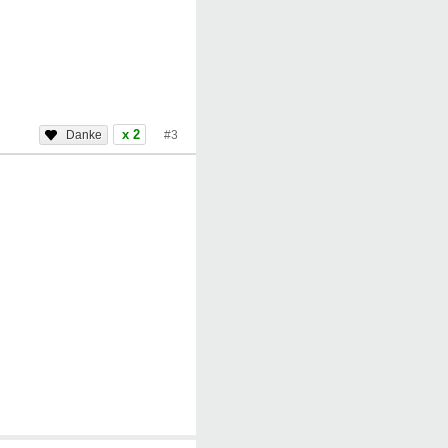
x 2
#3