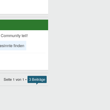
 Community teil!
esinnte finden
Seite
1
von
1
•
3 Beiträge