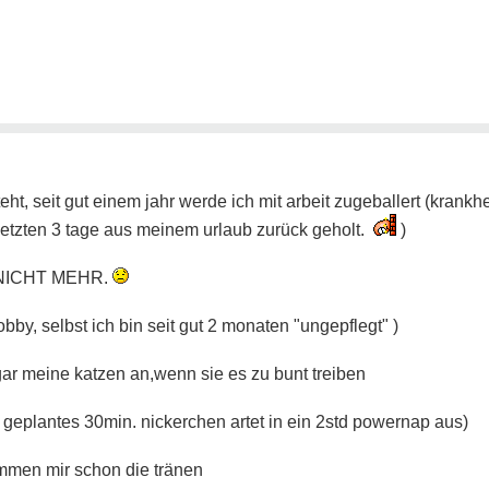
teht, seit gut einem jahr werde ich mit arbeit zugeballert (krankh
etzten 3 tage aus meinem urlaub zurück geholt.
)
 NICHT MEHR.
obby, selbst ich bin seit gut 2 monaten "ungepflegt" )
ogar meine katzen an,wenn sie es zu bunt treiben
 geplantes 30min. nickerchen artet in ein 2std powernap aus)
men mir schon die tränen