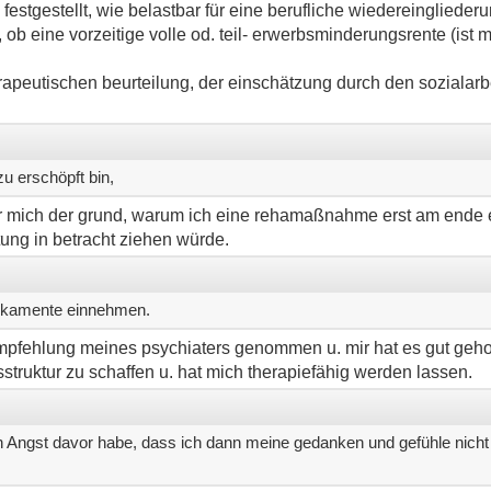
rd festgestellt, wie belastbar für eine berufliche wiedereingliede
 eine vorzeitige volle od. teil- erwerbsminderungsrente (ist mei
herapeutischen beurteilung, der einschätzung durch den sozialarbe
zu erschöpft bin,
 für mich der grund, warum ich eine rehamaßnahme erst am ende e
tung in betracht ziehen würde.
dikamente einnehmen.
mpfehlung meines psychiaters genommen u. mir hat es gut geho
struktur zu schaffen u. hat mich therapiefähig werden lassen.
ich Angst davor habe, dass ich dann meine gedanken und gefühle nicht 