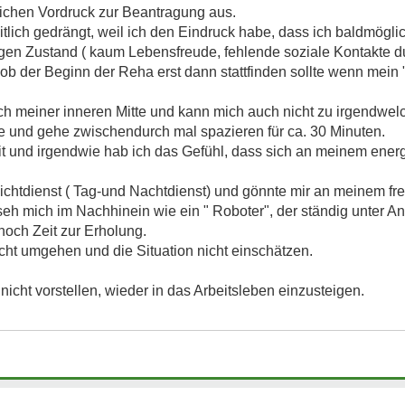
lichen Vordruck zur Beantragung aus.
itlich gedrängt, weil ich den Eindruck habe, dass ich baldmögli
gen Zustand ( kaum Lebensfreude, fehlende soziale Kontakte d
r, ob der Beginn der Reha erst dann stattfinden sollte wenn mein
h meiner inneren Mitte und kann mich auch nicht zu irgendwel
se und gehe zwischendurch mal spazieren für ca. 30 Minuten.
keit und irgendwie hab ich das Gefühl, dass sich an meinem ene
hichtdienst ( Tag-und Nachtdienst) und gönnte mir an meinem fr
seh mich im Nachhinein wie ein " Roboter", der ständig unter 
noch Zeit zur Erholung.
cht umgehen und die Situation nicht einschätzen.
nicht vorstellen, wieder in das Arbeitsleben einzusteigen.