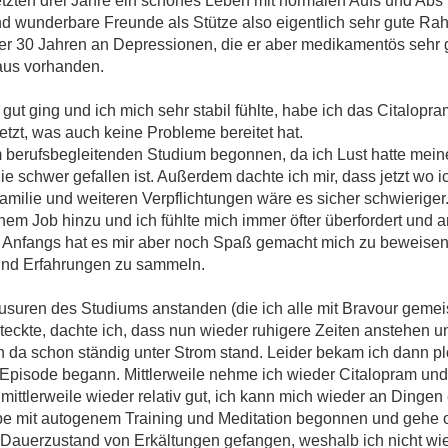
letzten drei Jahre ein schönes Leben mit normalen Aufs und Abs 
 und wunderbare Freunde als Stütze also eigentlich sehr gute 
er 30 Jahren an Depressionen, die er aber medikamentös sehr gut
aus vorhanden.
ut ging und ich mich sehr stabil fühlte, habe ich das Citalopra
zt, was auch keine Probleme bereitet hat.
m berufsbegleitenden Studium begonnen, da ich Lust hatte mein
e schwer gefallen ist. Außerdem dachte ich mir, dass jetzt wo i
 Familie und weiteren Verpflichtungen wäre es sicher schwieriger
em Job hinzu und ich fühlte mich immer öfter überfordert und 
Anfangs hat es mir aber noch Spaß gemacht mich zu beweisen 
 und Erfahrungen zu sammeln.
suren des Studiums anstanden (die ich alle mit Bravour gemei
steckte, dachte ich, dass nun wieder ruhigere Zeiten anstehen u
 da schon ständig unter Strom stand. Leider bekam ich dann plö
Episode begann. Mittlerweile nehme ich wieder Citalopram und
mittlerweile wieder relativ gut, ich kann mich wieder an Dingen
e mit autogenem Training und Meditation begonnen und gehe of
m Dauerzustand von Erkältungen gefangen, weshalb ich nicht w