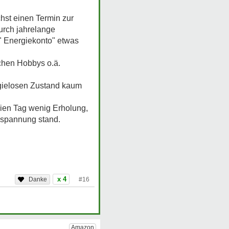
chst einen Termin zur
urch jahrelange
 " Energiekonto" etwas
chen Hobbys o.ä.
rgielosen Zustand kaum
eien Tag wenig Erholung,
Anspannung stand.
x 4
#16