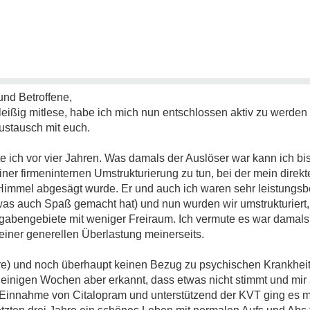
und Betroffene,
leißig mitlese, habe ich mich nun entschlossen aktiv zu werde
ustausch mit euch.
 ich vor vier Jahren. Was damals der Auslöser war kann ich bis
iner firmeninternen Umstrukturierung zu tun, bei der mein direkt
immel abgesägt wurde. Er und auch ich waren sehr leistungsber
was auch Spaß gemacht hat) und nun wurden wir umstrukturiert,
gabengebiete mit weniger Freiraum. Ich vermute es war damals
 einer generellen Überlastung meinerseits.
hre) und noch überhaupt keinen Bezug zu psychischen Krankheite
h einigen Wochen aber erkannt, dass etwas nicht stimmt und mir 
r Einnahme von Citalopram und unterstützend der KVT ging es m