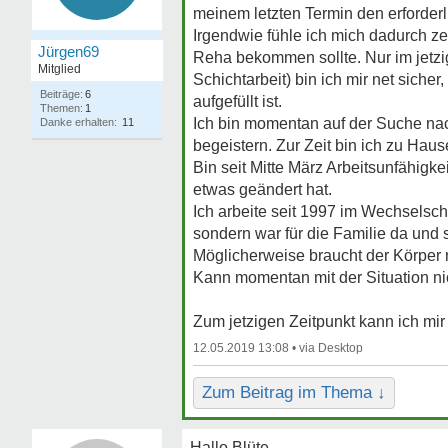
meinem letzten Termin den erforder
Irgendwie fühle ich mich dadurch ze
Jürgen69
Reha bekommen sollte. Nur im jetzi
Mitglied
Schichtarbeit) bin ich mir net siche
Beiträge:
6
aufgefüllt ist.
Themen:
1
Ich bin momentan auf der Suche nac
Danke erhalten:
11
begeistern. Zur Zeit bin ich zu Hau
Bin seit Mitte März Arbeitsunfähig
etwas geändert hat.
Ich arbeite seit 1997 im Wechselsc
sondern war für die Familie da und 
Möglicherweise braucht der Körper 
Kann momentan mit der Situation ni
Zum jetzigen Zeitpunkt kann ich mir 
12.05.2019 13:08 •
Zum Beitrag im Thema ↓
Hallo Blüte,