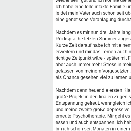
wieder sehr gut und ich konnte die 
Ich habe eine tolle intakte Familie
leidet mein Vater auch schon seit üb
eine genetische Veranlagung durch
Nachdem es mir nun drei Jahre lang g
Rücksprache letzten Sommer abgeset
Kurze Zeit darauf habe ich mit eine
erweitern und mir das Lernen auch ni
richtige Zeitpunkt wäre - später mit
aber auch immer mehr Stress in mein
gelassen von meinem Vorgesetzten. 
als Chance gesehen viel zu lernen
Nachdem dann heuer die ersten Klau
große Projekt in den finalen Zügen 
Entspannung gefreut, wenngleich ich
und meine zweite große depressive 
erneute Psychotherapie. Mir geht es 
essen und auch entspannen. Ich hab
bin ich schon seit Monaten in eine