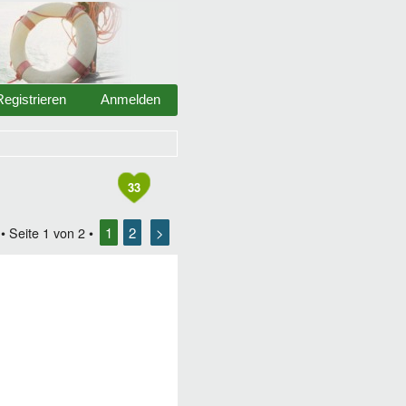
Registrieren
Anmelden
33
1
2
>
• Seite
1
von
2
•