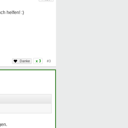
x 3
#3
gen.