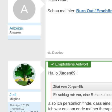
A
Burn Out / Erschö
✔ Empfohlene Antwort
Hallo Jürgen69 !
Zitat von Jürgen69:
Jedi
Er schlug mir vor, eine Reha zu bea
Mitglied
also ich persönlich finde, dass ein
Beiträge:
10195
ich war erst am ende meiner therape
Themen:
19