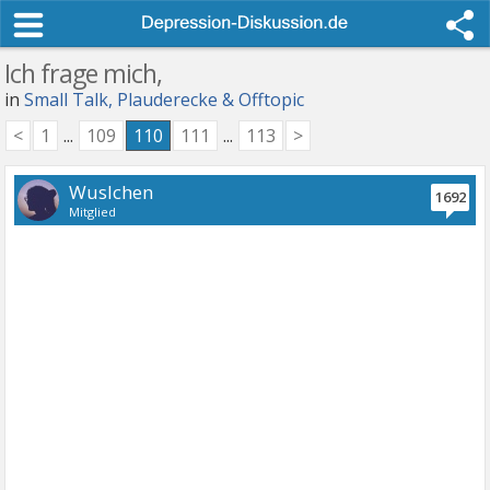
Ich frage mich,
in
Small Talk, Plauderecke & Offtopic
<
1
...
109
110
111
...
113
>
Wuslchen
1692
Mitglied