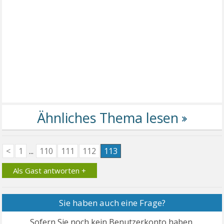
<
1
...
110
111
112
113
Als Gast antworten +
Sie haben auch eine Frage?
Sofern Sie noch kein Benutzerkonto haben,