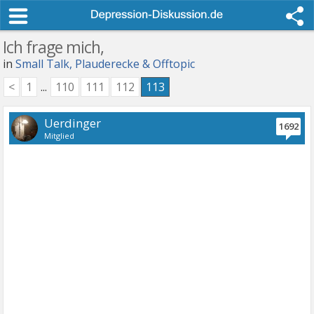
Ich frage mich,
in
Small Talk, Plauderecke & Offtopic
<
1
...
110
111
112
113
Uerdinger
1692
Mitglied