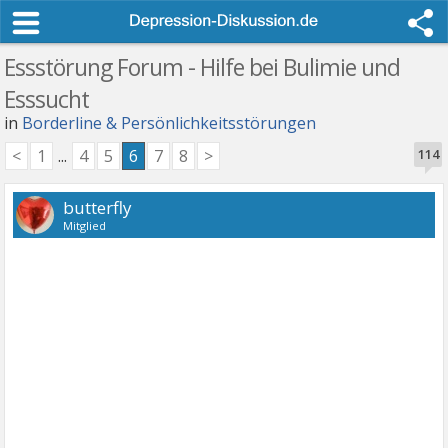
Essstörung Forum - Hilfe bei Bulimie und
Esssucht
in
Borderline & Persönlichkeitsstörungen
<
1
...
4
5
6
7
8
>
114
butterfly
Mitglied