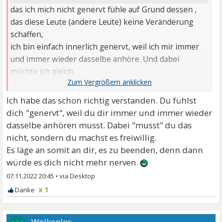
das ich mich nicht genervt fühle auf Grund dessen ,
das diese Leute (andere Leute) keine Veränderung
schaffen,
ich bin einfach innerlich genervt, weil ich mir immer
und immer wieder dasselbe anhöre. Und dabei
möchte ich gleich
schreiben, das ich mir das ja immer wieder freiwillig
anhöre-
Ich habe das schon richtig verstanden. Du fühlst
dich "genervt", weil du dir immer und immer wieder
dasselbe anhören musst. Dabei "musst" du das
nicht, sondern du machst es freiwillig.
Es läge an somit an dir, es zu beenden, denn dann
würde es dich nicht mehr nerven.
07.11.2022 20:45
•
x 1
Wolkenlos