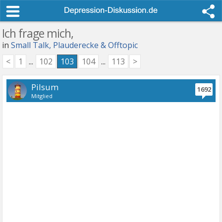
Ich frage mich,
in
Small Talk, Plauderecke & Offtopic
<
1
...
102
103
104
...
113
>
Pilsum
1692
Mitglied