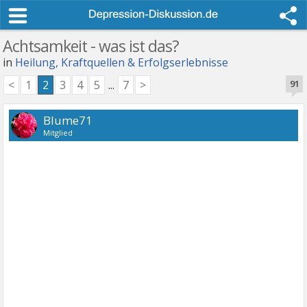
Achtsamkeit - was ist das?
in
Heilung, Kraftquellen & Erfolgserlebnisse
<
1
2
3
4
5
...
7
>
91
Blume71
Mitglied