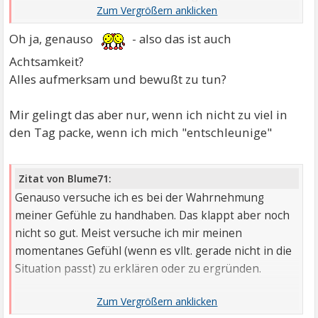
Enten wahr und höre dem Konzert der V.ö.g.e.l zu.
Oh ja, genauso
- also das ist auch
Ich bin im hier und jetzt und sehe, fühle, höre usw im
Achtsamkeit?
Moment und nehme auf, was mir begegnet, gehe
Alles aufmerksam und bewußt zu tun?
weiter bis mir das nächste begegnet. Genauso kann
es bei Malzeiten sein. Ich nehme ganz bewusst wahr
Mir gelingt das aber nur, wenn ich nicht zu viel in
und schmecke intensiv, genieße.
den Tag packe, wenn ich mich "entschleunige"
:
Zitat von Blume71:
Genauso versuche ich es bei der Wahrnehmung
meiner Gefühle zu handhaben. Das klappt aber noch
nicht so gut. Meist versuche ich mir meinen
momentanes Gefühl (wenn es vllt. gerade nicht in die
Situation passt) zu erklären oder zu ergründen.
: