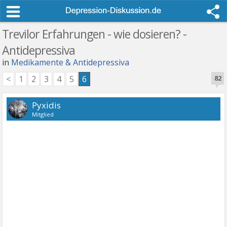
Trevilor Erfahrungen - wie dosieren? -
Antidepressiva
in
Medikamente & Antidepressiva
<
1
2
3
4
5
6
82
Pyxidis
Mitglied