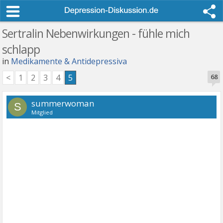
Sertralin Nebenwirkungen - fühle mich
schlapp
in
Medikamente & Antidepressiva
<
1
2
3
4
5
68
summerwoman
S
Mitglied