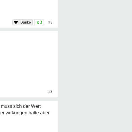
x 3
#3
#3
 muss sich der Wert
benwirkungen hatte aber