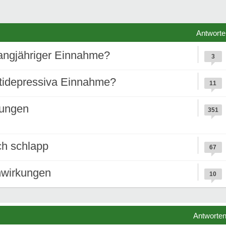
Antworte
angjähriger Einnahme?
3
ntidepressiva Einnahme?
11
kungen
351
ch schlapp
67
enwirkungen
10
Antworte