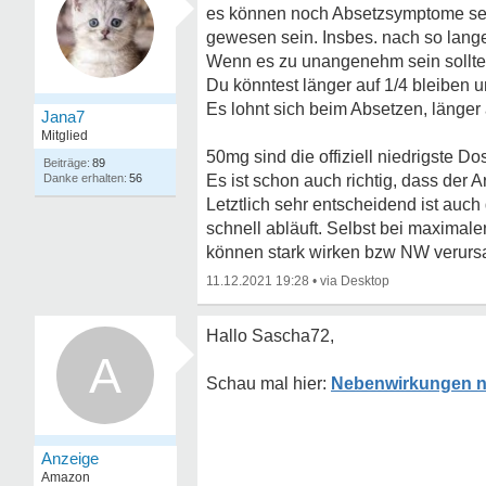
es können noch Absetzsymptome sein
gewesen sein. Insbes. nach so lang
Wenn es zu unangenehm sein sollte, 
Du könntest länger auf 1/4 bleiben 
Es lohnt sich beim Absetzen, länger 
Jana7
Mitglied
50mg sind die offiziell niedrigste Do
89
56
Es ist schon auch richtig, dass der 
Letztlich sehr entscheidend ist au
schnell abläuft. Selbst bei maximal
können stark wirken bzw NW verurs
11.12.2021 19:28
•
Hallo Sascha72,
A
Nebenwirkungen na