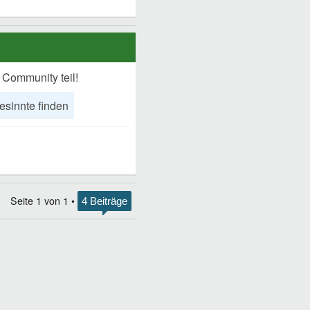
 Community teil!
esinnte finden
Seite
1
von
1
•
4 Beiträge