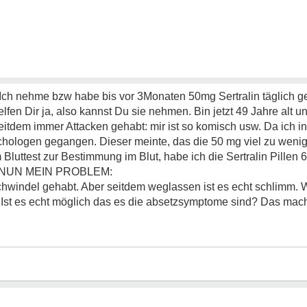
. Ich nehme bzw habe bis vor 3Monaten 50mg Sertralin täglich
elfen Dir ja, also kannst Du sie nehmen. Bin jetzt 49 Jahre al
tdem immer Attacken gehabt: mir ist so komisch usw. Da ich in 
ologen gegangen. Dieser meinte, das die 50 mg viel zu weni
luttest zur Bestimmung im Blut, habe ich die Sertralin Pillen 
n. NUN MEIN PROBLEM:
windel gehabt. Aber seitdem weglassen ist es echt schlimm. W
. Ist es echt möglich das es die absetzsymptome sind? Das macht 