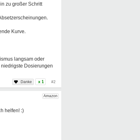
n zu großer Schritt
s Absetzerscheinungen.
dende Kurve.
olismus langsam oder
 niedrigste Dosierungen
x 1
#2