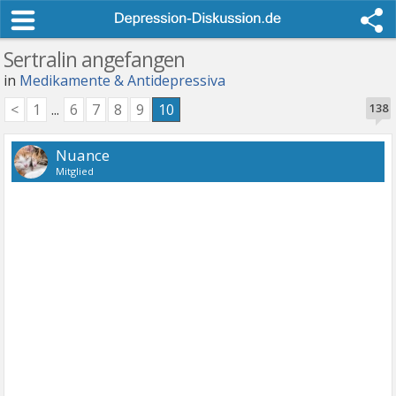
Sertralin angefangen
in
Medikamente & Antidepressiva
<
1
...
6
7
8
9
10
138
Nuance
Mitglied