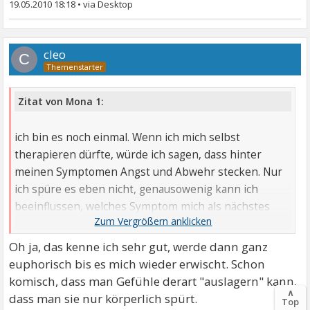
19.05.2010 18:18
•
cleo
C
Zitat von Mona 1:
ich bin es noch einmal. Wenn ich mich selbst
therapieren dürfte, würde ich sagen, dass hinter
meinen Symptomen Angst und Abwehr stecken. Nur
ich spüre es eben nicht, genausowenig kann ich
beeinflussen, welches Symptom mich als nächstes
ereilen wird. Ich habe auch Stunden dazwischen, da
geht es mir ganz gut, so dass ich glaube, der Spuk sei
Oh ja, das kenne ich sehr gut, werde dann ganz
vorbei. Aber mitnichten.
euphorisch bis es mich wieder erwischt. Schon
komisch, dass man Gefühle derart "auslagern" kann,
Das kommt dir bestimmt auch bekannt vor.
∧
dass man sie nur körperlich spürt.
Top