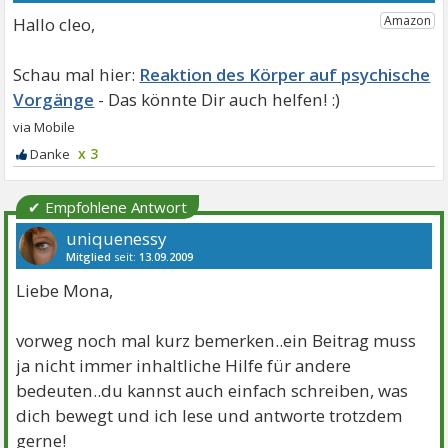
Hallo cleo,
Reaktion des Körper auf psychische
Vorgänge
x 3
✔ Empfohlene Antwort
uniquenessy
Mitglied
seit:
13.09.2009
Beiträge:
589
Danke:
5
Themen:
6
Liebe Mona,
vorweg noch mal kurz bemerken..ein Beitrag muss
ja nicht immer inhaltliche Hilfe für andere
bedeuten..du kannst auch einfach schreiben, was
dich bewegt und ich lese und antworte trotzdem
gerne!