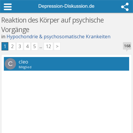
Reaktion des Körper auf psychische
Vorgänge
in
Hypochondrie & psychosomatische Krankeiten
1
2
3
4
5
...
12
>
168
cleo
C
Mitglied