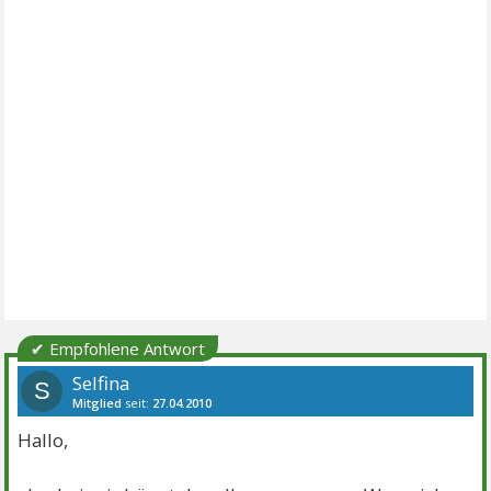
✔ Empfohlene Antwort
Selfina
S
Mitglied
seit:
27.04.2010
Beiträge:
22
Danke:
4
Themen:
6
Hallo,