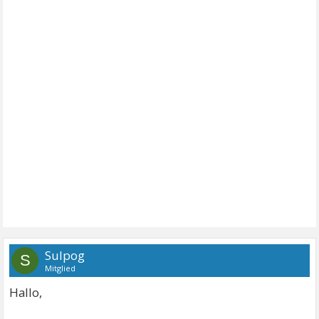
Sulpog
S
Mitglied
Hallo,