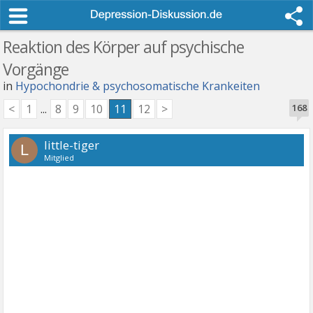
Reaktion des Körper auf psychische
Vorgänge
in
Hypochondrie & psychosomatische Krankeiten
<
1
...
8
9
10
11
12
>
168
little-tiger
L
Mitglied