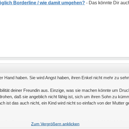
öglich Borderline / wie damit umgehen?
der Hand haben. Sie wird Angst haben, ihren Enkel nicht mehr zu sehn
abilität deiner Freundin aus. Einzige, was sie machen könnte um Dru
ohen, daß sie angeblich nicht fähig ist, sich um ihren Sohn zu küm
ch ist das auch nicht, ein Kind wird nicht so einfach von der Mutter g
hreiben, was ich lese und der Eindruck, der bei mir bleibt. Ich kenn
egal, ob sie die Zukunft der eigenen Kinder zerstörn.