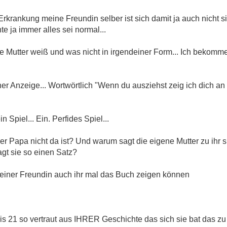
Erkrankung meine Freundin selber ist sich damit ja auch nicht 
inung, daß Deine Freundin keine Angst haben muß. Sie muß sich nur
e ja immer alles sei normal...
nicht allein.
die Mutter weiß und was nicht in irgendeiner Form... Ich bekom
d ner Anzeige... Wortwörtlich "Wenn du ausziehst zeig ich dich a
n Spiel... Ein. Perfides Spiel...
er Papa nicht da ist? Und warum sagt die eigene Mutter zu ihr si
gt sie so einen Satz?
einer Freundin auch ihr mal das Buch zeigen können
is 21 so vertraut aus IHRER Geschichte das sich sie bat das zu