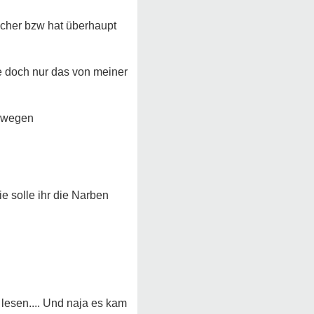
sicher bzw hat überhaupt
 lösen von all dem, was
me doch nur das von meiner
n wegen
e solle ihr die Narben
 lesen.... Und naja es kam