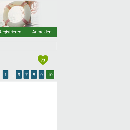
Registrieren
Anmelden
73
1
6
7
8
9
10
...