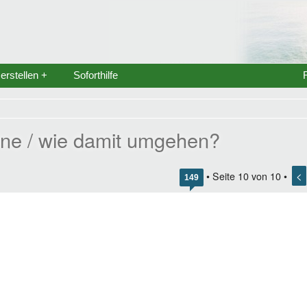
rstellen +
Soforthilfe
ine / wie damit umgehen?
<
• Seite
10
von
10
•
149