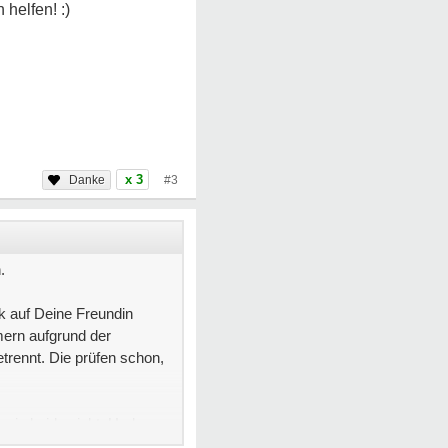
x 3
#3
.
ck auf Deine Freundin
mern aufgrund der
etrennt. Die prüfen schon,
e ja beide nicht. Und es