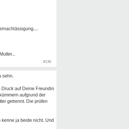
ernachlässigung....
utter...
#136
u sehn.
um Druck auf Deine Freundin
u kümmern aufgrund der
ter getrennt. Die prüfen
h kenne ja beide nicht. Und