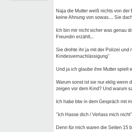
Naja die Mutter weiß nichts von der 
Trotzdem bin ich immer noch der Me
keine Ahnung von sowas.... Sie dacht
sie belastet. Und sie hat Dich, sie ist 
Ich bin mir nicht sicher was genau 
Freundin erzählt...
Sie drohte ihr ja mit der Polizei un
Kindesvernachlässigung"
Und ja ich glaube ihre Mutter spielt ei
Warum sonst ist sie nur eklig wenn d
zeigen vor dem Kind? Und warum sa
Ich habe btw in dem Gespräch mit m
"Ich Hasse dich / Verlass mich nicht"
Denn für mich waren die Seiten 15 b