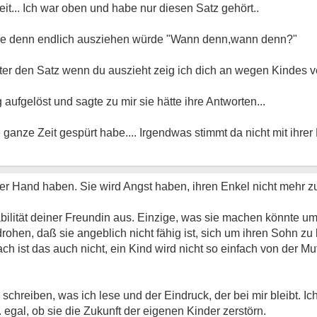
t... Ich war oben und habe nur diesen Satz gehört..
 sie denn endlich ausziehen würde "Wann denn,wann denn?"
tter den Satz wenn du auszieht zeig ich dich an wegen Kindes v
aufgelöst und sagte zu mir sie hätte ihre Antworten...
anze Zeit gespürt habe.... Irgendwas stimmt da nicht mit ihrer M
 der Hand haben. Sie wird Angst haben, ihren Enkel nicht mehr z
Labilität deiner Freundin aus. Einzige, was sie machen könnte 
ohen, daß sie angeblich nicht fähig ist, sich um ihren Sohn z
h ist das auch nicht, ein Kind wird nicht so einfach von der Mut
hreiben, was ich lese und der Eindruck, der bei mir bleibt. Ic
... egal, ob sie die Zukunft der eigenen Kinder zerstörn.