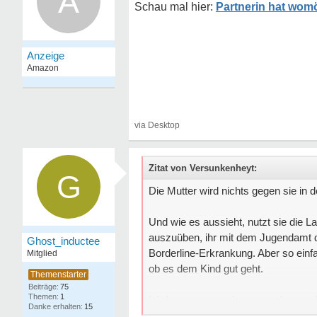
A
Partnerin hat wom
Zitat von Versunkenheyt:
G
Die Mutter wird nichts gegen sie in 
Und wie es aussieht, nutzt sie die L
auszuüben, ihr mit dem Jugendamt dr
Ghost_inductee
Borderline-Erkrankung. Aber so einfa
Mitglied
ob es dem Kind gut geht.
75
1
Ich kann nur von dem ausgehen und sc
15
gibt leider halt solche Elternteile... 