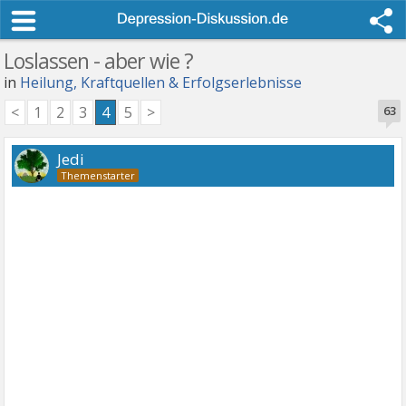
Loslassen - aber wie ?
in
Heilung, Kraftquellen & Erfolgserlebnisse
<
1
2
3
4
5
>
63
Jedi