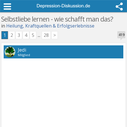
Selbstliebe lernen - wie schafft man das?
in
Heilung, Kraftquellen & Erfolgserlebnisse
1
2
3
4
5
...
28
>
419
Jedi
Mitglied