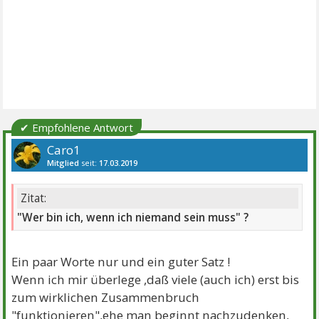
✔ Empfohlene Antwort
Caro1
Mitglied
seit:
17.03.2019
Beiträge:
30
Danke:
70
Zitat:
"Wer bin ich, wenn ich niemand sein muss" ?
Ein paar Worte nur und ein guter Satz !
Wenn ich mir überlege ,daß viele (auch ich) erst bis
zum wirklichen Zusammenbruch
"funktionieren",ehe man beginnt nachzudenken,