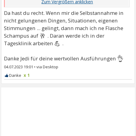
zugefügt habe (villt. völlig ohne Absicht) u. noch viele
Situation mehr, dann tut es gut, sich nicht zu
Da hast du recht. Wenn mir die Selbstannahme in
verurteilen,
nicht gelungenen Dingen, Situationen, eigenen
denn die größten Kritiker sind wir doch oft selbst, wir
Stimmungen ... gelingt, dann mach ich ne Flasche
geizen nicht mit Selbstbeschimpfung u.
🥂
Schampus auf
. Daran werde ich in der
Selbstverurteilung.
💪
Tagesklinik arbeiten
.
Dann aber sich anzunehmen u. ja, da ist etwas nicht
gelungen- uns geht es gerade nicht gut- uns ist etwas
👌
Danke Jedi für deine wertvollen Ausführungen
Peinliches
04.07.2023 19:01
•
passiert ... u. zu Akzeptieren, was eben nicht ist.
x 1