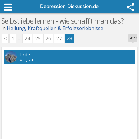
Selbstliebe lernen - wie schafft man das?
in
Heilung, Kraftquellen & Erfolgserlebnisse
<
1
...
24
25
26
27
28
419
Fritz
Mitglied