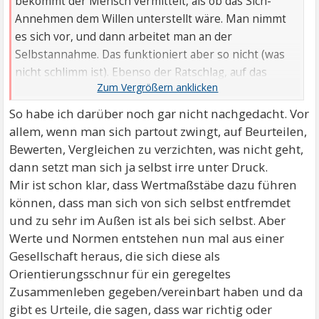
bekommt der Mensch vermittelt, als ob das Sich-
Annehmen dem Willen unterstellt wäre. Man nimmt
es sich vor, und dann arbeitet man an der
Selbstannahme. Das funktioniert aber so nicht (was
nicht schlimm ist). Ebenso der Ratschlag, auf das
Beurteilen und Bewerten zu verzichten. Denn das ist
auch nicht dem Willen untertstellt. Warum nicht? Weil
So habe ich darüber noch gar nicht nachgedacht. Vor
es seinen Ursprung auf einer tieferen seelischen
allem, wenn man sich partout zwingt, auf Beurteilen,
Ebene hat, wohin der Wille nicht hinreicht. Wenn wir
Bewerten, Vergleichen zu verzichten, was nicht geht,
etwas doof finden, dann ändert sich auch nichts daran,
dann setzt man sich ja selbst irre unter Druck.
wenn wir uns diese Bewertung verbieten. Tief in
Mir ist schon klar, dass Wertmaßstäbe dazu führen
unserem Herzen finden wir es trotzdem doof.
können, dass man sich von sich selbst entfremdet
und zu sehr im Außen ist als bei sich selbst. Aber
Werte und Normen entstehen nun mal aus einer
Gesellschaft heraus, die sich diese als
Orientierungsschnur für ein geregeltes
Zusammenleben gegeben/vereinbart haben und da
gibt es Urteile, die sagen, dass war richtig oder