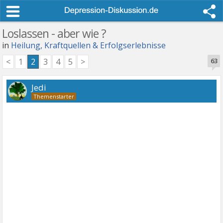
Loslassen - aber wie ?
in
Heilung, Kraftquellen & Erfolgserlebnisse
<
1
2
3
4
5
>
63
Jedi