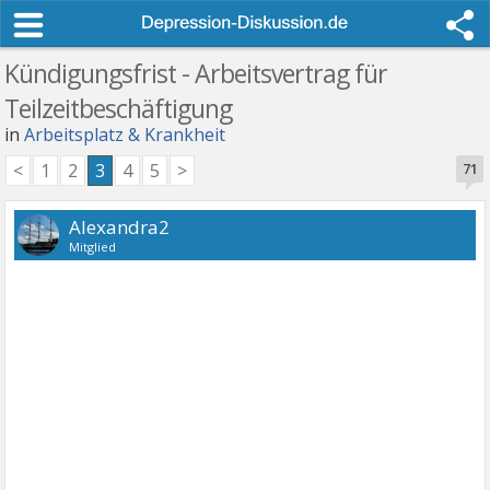
Kündigungsfrist - Arbeitsvertrag für
Teilzeitbeschäftigung
in
Arbeitsplatz & Krankheit
<
1
2
3
4
5
>
71
Alexandra2
Mitglied