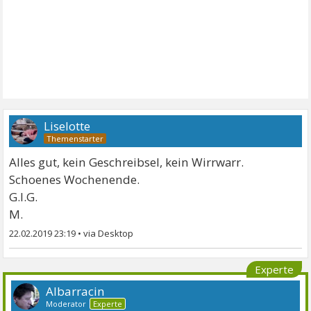
Liselotte
Alles gut, kein Geschreibsel, kein Wirrwarr.
Schoenes Wochenende.
G.l.G.
M.
22.02.2019 23:19
•
Experte
Albarracin
Moderator
Experte