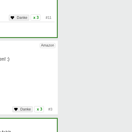
x 3
#11
x 3
#3