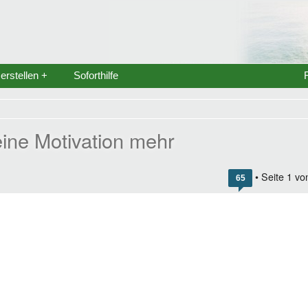
rstellen +
Soforthilfe
ine Motivation mehr
• Seite
1
vo
65