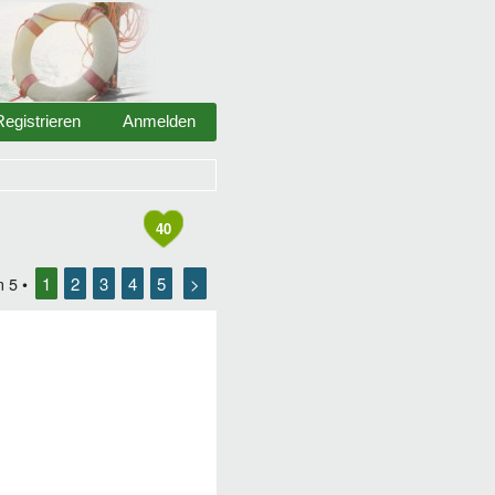
Registrieren
Anmelden
40
1
2
3
4
5
>
n
5
•