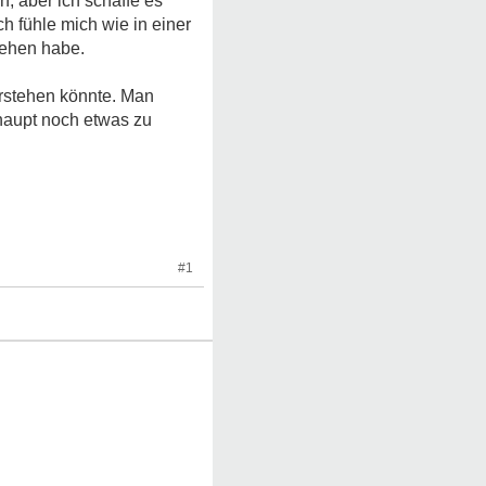
n, aber ich schaffe es
ch fühle mich wie in einer
gehen habe.
verstehen könnte. Man
rhaupt noch etwas zu
#1