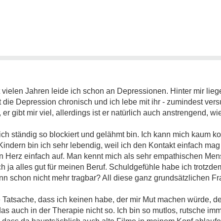
t vielen Jahren leide ich schon an Depressionen. Hinter mir lieg
t die Depression chronisch und ich lebe mit ihr - zumindest versu
 er gibt mir viel, allerdings ist er natürlich auch anstrengend, w
 ich ständig so blockiert und gelähmt bin. Ich kann mich kaum k
indern bin ich sehr lebendig, weil ich den Kontakt einfach mag
in Herz einfach auf. Man kennt mich als sehr empathischen Mens
 ja alles gut für meinen Beruf. Schuldgefühle habe ich trotzdem
ann schon nicht mehr tragbar? All diese ganz grundsätzlichen Fr
ie Tatsache, dass ich keinen habe, der mir Mut machen würde, de
as auch in der Therapie nicht so. Ich bin so mutlos, rutsche imm