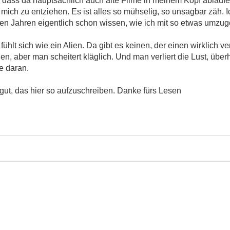
, dass da hauptsächlich auch alte Filme in meinem Kopf ablaufe
 mich zu entziehen. Es ist alles so mühselig, so unsagbar zäh. I
 den Jahren eigentlich schon wissen, wie ich mit so etwas umzu
 fühlt sich wie ein Alien. Da gibt es keinen, der einen wirklich 
len, aber man scheitert kläglich. Und man verliert die Lust, übe
e daran.
gut, das hier so aufzuschreiben. Danke fürs Lesen