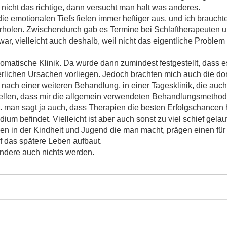
nicht das richtige, dann versucht man halt was anderes.
die emotionalen Tiefs fielen immer heftiger aus, und ich brauch
rholen. Zwischendurch gab es Termine bei Schlaftherapeuten 
 war, vielleicht auch deshalb, weil nicht das eigentliche Proble
matische Klinik. Da wurde dann zumindest festgestellt, dass es
rlichen Ursachen vorliegen. Jedoch brachten mich auch die dort
nach einer weiteren Behandlung, in einer Tagesklinik, die auch 
stellen, dass mir die allgemein verwendeten Behandlungsmethod
pät. man sagt ja auch, dass Therapien die besten Erfolgschancen
um befindet. Vielleicht ist aber auch sonst zu viel schief gelau
gen in der Kindheit und Jugend die man macht, prägen einen fü
uf das spätere Leben aufbaut.
 andere auch nichts werden.