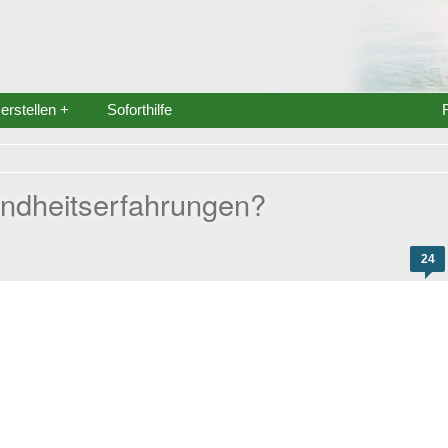
rstellen +
Soforthilfe
indheitserfahrungen?
24