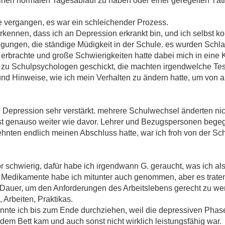
einen normalen Tagesablauf zu haben oder einer geregelten Tät
e vergangen, es war ein schleichender Prozess.
rkennen, dass ich an Depression erkrankt bin, und ich selbst ko
igungen, die ständige Müdigkeit in der Schule. es wurden Schl
 erbrachte und große Schwierigkeiten hatte dabei mich in eine
 zu Schulpsychologen geschickt, die machten irgendwelche Tests
und Hinweise, wie ich mein Verhalten zu ändern hatte, um von a
Depression sehr verstärkt. mehrere Schulwechsel änderten nich
st genauso weiter wie davor. Lehrer und Bezugspersonen bege
zehnten endlich meinen Abschluss hatte, war ich froh von der S
 schwierig, dafür habe ich irgendwann G. geraucht, was ich al
e Medikamente habe ich mitunter auch genommen, aber es trate
uf Dauer, um den Anforderungen des Arbeitslebens gerecht zu we
 Arbeiten, Praktikas.
konnte ich bis zum Ende durchziehen, weil die depressiven Phas
dem Bett kam und auch sonst nicht wirklich leistungsfähig war.