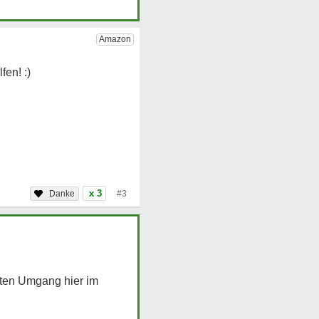
x 3
#3
uten Umgang hier im