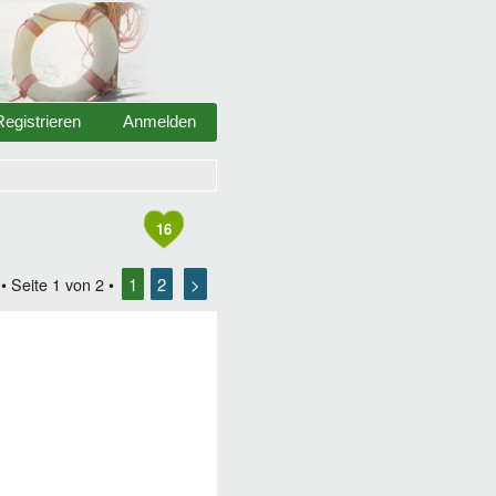
Registrieren
Anmelden
16
1
2
>
• Seite
1
von
2
•