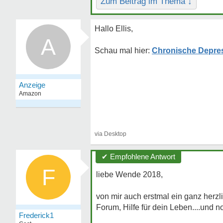
Zum Beitrag im Thema ↓
Hallo Ellis,
A
Chronische Depres
✔ Empfohlene Antwort
F
liebe Wende 2018,
von mir auch erstmal ein ganz herz
Forum, Hilfe für dein Leben....und no
Frederick1