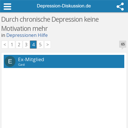
Durch chronische Depression keine
Motivation mehr
in
Depressionen Hilfe
<
1
2
3
4
5
>
65
Ex-Mitglied
E
Gast