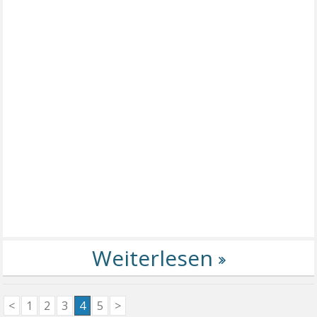
<
1
2
3
4
5
>