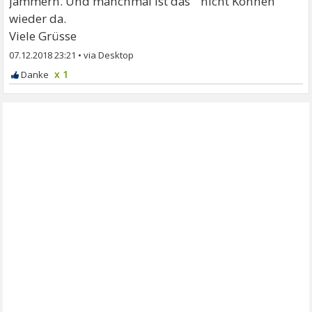
jammern. Und manchmal ist das " nicht Können "
wieder da.
Viele Grüsse
07.12.2018 23:21
•
x 1