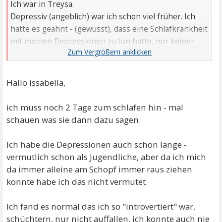
Ich war in Treysa.
Depressiv (angeblich) war ich schon viel früher. Ich
hatte es geahnt - (gewusst), dass eine Schlafkrankheit
mit meinen Depressionen zu tun hatte, nur keiner
wollte mir glauben bis ich irgendwie durchgesetzt
hatte: Schlaflabor.
Meine Diagnose (bzw2) hatte ich bekommen. Zu spät.
Hallo issabella,
Ich habe viel zu viel inzwischen verloren.
ich muss noch 2 Tage zum schlafen hin - mal
schauen was sie dann dazu sagen.
Ich habe die Depressionen auch schon lange -
vermutlich schon als Jugendliche, aber da ich mich
da immer alleine am Schopf immer raus ziehen
konnte habe ich das nicht vermutet.
Ich fand es normal das ich so "introvertiert" war,
schüchtern, nur nicht auffallen, ich konnte auch nie