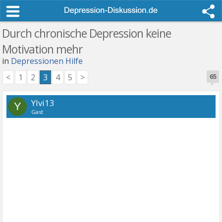
Durch chronische Depression keine
Motivation mehr
in
Depressionen Hilfe
<
1
2
3
4
5
>
65
Ylvi13
Y
Gast