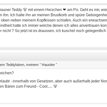
 brauner Teddy
🐻
mit einem Herzchen
❤
am Po. Geht es mir, wie
n ihn. Ich halte ihn an meinen Brustkorb und spüre Geborgenhe
darf oben neben meinem Kopfkissen schlafen. Auch ein erwachse
Kindheit hatte ich immer welche denen ich alles anvertrauen ko
r nicht ? So jetzt ist es draussen, ich kuschel noch gelegentlic
inem Teddybären, meinem " Haustier "
zeichen?
ch erlaubt - innerhalb von Gesetzen, aber auch außerhalb jeder N
en Bären zum Freund - Cool.....
🐻