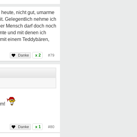
 heute, nicht gut, umarme
it. Gelegentlich nehme ich
ner Mensch darf doch noch
nnte und mit denen ich
h mit einem Teddybären,
x 2
#79
orm!
x 1
#80