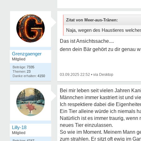
Zitat von Meer-aus-Tränen:
Naja, wegen des Haustieres welches 
Das ist Ansichtssache....
denn dein Bär gehört zu dir genau w
Grenzgaenger
Mitglied
7335
23
03.09.2025 22:52
•
4150
Bei mir leben seit vielen Jahren Kan
Männchen immer kastriert ist und vi
Ich respektiere dabei die Eigenheiten
Ein Tier alleine würde ich niemals ha
Natürlich ist es immer traurig, wen
neues Tier einzulassen.
Lilly-18
So wie im Moment. Meinem Mann geh
Mitglied
zum strahlen. Er sitzt oft ewig im Ga
4747