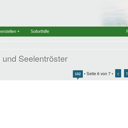
rstellen +
Soforthilfe
e und Seelentröster
<
1
• Seite
6
von
7
•
102