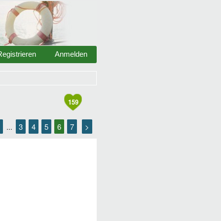
Registrieren
Anmelden
159
3
4
5
6
7
>
...