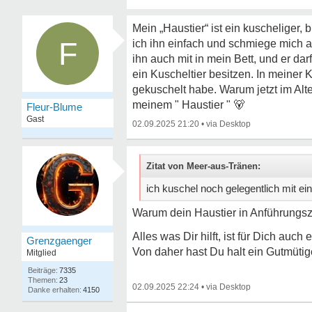
Mein „Haustier“ ist ein kuscheliger,
F
ich ihn einfach und schmiege mich a
ihn auch mit in mein Bett, und er 
ein Kuscheltier besitzen. In meiner 
gekuschelt habe. Warum jetzt im Alte
meinem " Haustier "
🐻
Fleur-Blume
Gast
02.09.2025 21:20
•
Zitat von Meer-aus-Tränen:
ich kuschel noch gelegentlich mit e
Warum dein Haustier in Anführungs
Alles was Dir hilft, ist für Dich au
Grenzgaenger
Von daher hast Du halt ein Gutmütig
Mitglied
7335
23
02.09.2025 22:24
•
4150