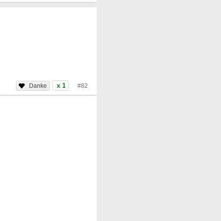
x 1
#82