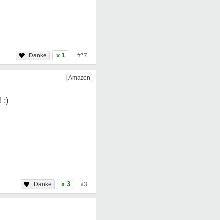
x 1
#77
x 3
#3