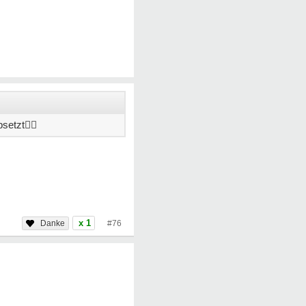
bsetzt
🕵‍♀
x 1
#76