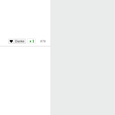
x 1
#78