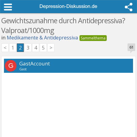
Gewichtszunahme durch Antidepressiva?
Valproat/1000mg
in
Medikamente & Antidepressiva
<
1
2
3
4
5
>
61
GastAccount
G
Gast