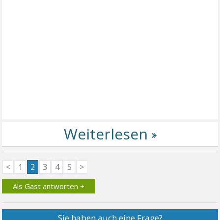
<
1
2
3
4
5
>
Als Gast antworten +
Sie haben auch eine Frage?