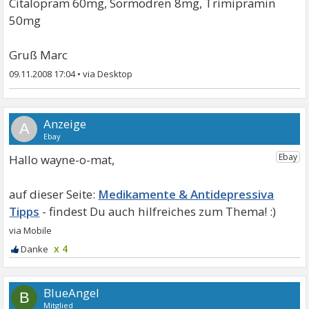
Citalopram 60mg, Sormodren 8mg, Trimipramin
50mg
Gruß Marc
09.11.2008 17:04
•
A
Hallo wayne-o-mat,
Medikamente & Antidepressiva
Tipps
x 4
BlueAngel
B
Mitglied