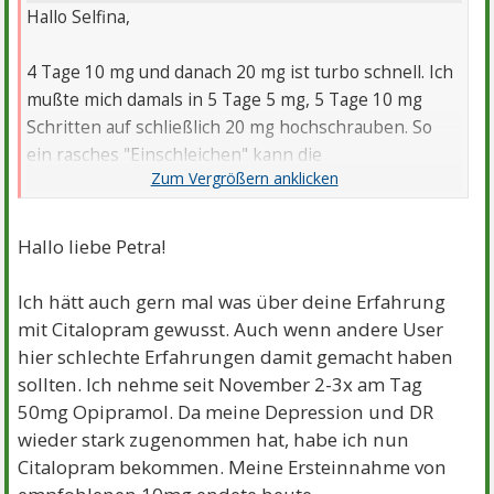
Hallo Selfina,
4 Tage 10 mg und danach 20 mg ist turbo schnell. Ich
mußte mich damals in 5 Tage 5 mg, 5 Tage 10 mg
Schritten auf schließlich 20 mg hochschrauben. So
ein rasches "Einschleichen" kann die
Nebenwirkungen natürlich verstärken. Wenn die
Beschwerden
zu stark sind
red noch mal mit dem
Arzt darüber, ob man nicht länger auf einer
Hallo liebe Petra!
geringeren Dosis verweilen kann. Die erste Woche
habe ich mich allerdings auch mit 5 mg gefühlt als
Ich hätt auch gern mal was über deine Erfahrung
hätte ich 5 Espresso intus, das ist für die erste Woche
mit Citalopram gewusst. Auch wenn andere User
eigentlich ziemlich normal. Citalopram wirkt wie alle
hier schlechte Erfahrungen damit gemacht haben
Antidepressivas erst so richtig nach ein paar Wochen.
sollten. Ich nehme seit November 2-3x am Tag
Bleib geduldig, dein Gehirn muß erst lernen wie es
50mg Opipramol. Da meine Depression und DR
dir mehr Serotonin zur Verfügung stellen kann. Das
wieder stark zugenommen hat, habe ich nun
braucht immer ein wenig Zeit. Was die
Citalopram bekommen. Meine Ersteinnahme von
Appetitminderung betrifft, sofern sie gefährlich wird,