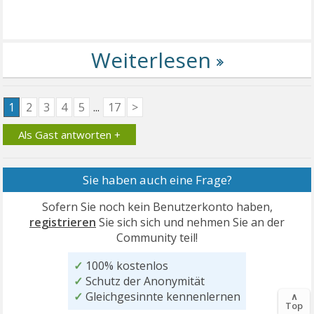
1
2
3
4
5
...
17
>
Als Gast antworten +
Sie haben auch eine Frage?
Sofern Sie noch kein Benutzerkonto haben,
registrieren
Sie sich sich und nehmen Sie an der
Community teil!
✓
100% kostenlos
✓
Schutz der Anonymität
✓
Gleichgesinnte kennenlernen
∧
Top