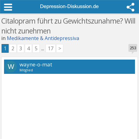
Citalopram führt zu Gewichtszunahme? Will
nicht zunehmen
in
Medikamente & Antidepressiva
1
2
3
4
5
...
17
>
253
wayne-o-mat
W
Mitglied