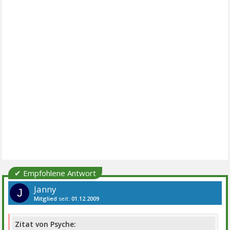
✔ Empfohlene Antwort
Janny
J
Mitglied
seit:
01.12.2009
Beiträge:
34
Themen:
3
Zitat von Psyche: