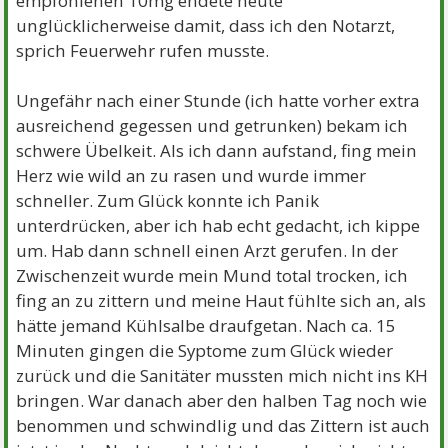
empfohlenen 10mg endete heute
weil Du vielleicht schon zu schlank bist, solltest Du
unglücklicherweise damit, dass ich den Notarzt,
mit dem Arzt über eine Aufbaukost sprechen.
sprich Feuerwehr rufen musste.
LG
Ungefähr nach einer Stunde (ich hatte vorher extra
Petra
ausreichend gegessen und getrunken) bekam ich
schwere Übelkeit. Als ich dann aufstand, fing mein
Herz wie wild an zu rasen und wurde immer
schneller. Zum Glück konnte ich Panik
unterdrücken, aber ich hab echt gedacht, ich kippe
um. Hab dann schnell einen Arzt gerufen. In der
Zwischenzeit wurde mein Mund total trocken, ich
fing an zu zittern und meine Haut fühlte sich an, als
hätte jemand Kühlsalbe draufgetan. Nach ca. 15
Minuten gingen die Syptome zum Glück wieder
zurück und die Sanitäter mussten mich nicht ins KH
bringen. War danach aber den halben Tag noch wie
benommen und schwindlig und das Zittern ist auch