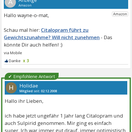
A
Hallo wayne-o-mat,
Citalopram führt zu
Gewichtszunahme? Will nicht zunehmen
x 3
✔ Empfohlene Antwort
Holidae
H
Mitglied
seit:
02.12.2008
Beiträge:
2
Themen:
1
Hallo ihr Lieben,
ich habe jetzt ungefähr 1 Jahr lang Citalopram und
auch Sulpirid genommen. Mir ging es einfach
super. Ich war immer gut drauf, immer optimistisch