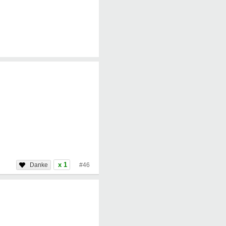
x 1
#46