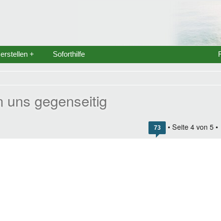
rstellen +
Soforthilfe
n uns gegenseitig
• Seite
4
von
5
•
73