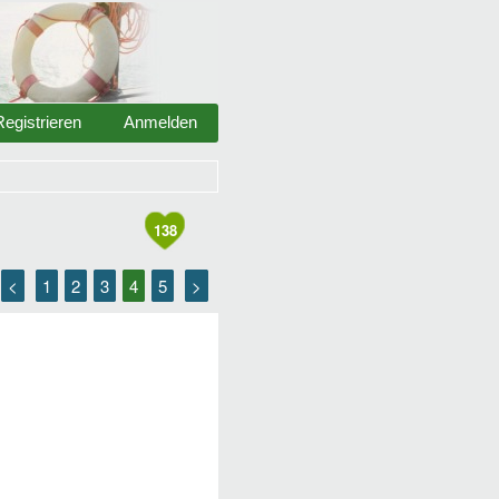
Registrieren
Anmelden
138
<
1
2
3
4
5
>