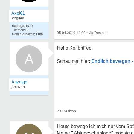
Axel61
Mitglied
1070
6
05.04.2019 14:09
•
1188
Hallo KolibriFee,
A
Endlich bewegen - 
Heute bewege ich mich nur vom Sofa
Meine " Ablageschublade" möchte g