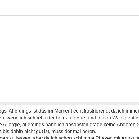
gs. Allerdings ist das im Moment echt frustrierend, da ich imme
, wenn ich schnell oder bergauf gehe (und in den Wald geht es ü
e Allergie, allerdings habe ich ansonsten grade keine Andere
 bis dahin nicht gut ist, muss der mal hören.
gen zu lassen, aber da ich schon schlimme Phasen mit Angst un