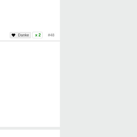
x 2
#48