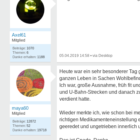
Axel61
Mitglied
1070
6
05.04.2019 14:58
•
1188
Heute war ein sehr besonderer Tag
ganzen Leben in Sachen Wohlbefin
Ich war, große Ausnahme, früh fit u
und U-Bahn-Strecken und danach zu
verdient hatte.
maya60
Wieder merkte ich, wie schon bei mei
Mitglied
richtigen Medikamenteneinstellung
12872
52
geeredet und ungetrieben innerlich 
19718