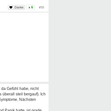
x 6
#50
r da Gefühl habe, nicht
berall steil bergauf). Ich
n Symptome. Nächsten
d Panik hatte, ist grade