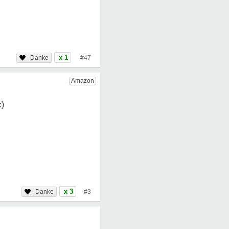
x 1
#47
x 3
#3