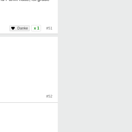
x 1
#51
#52