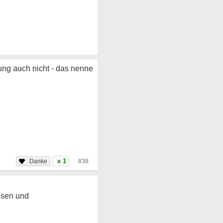
ng auch nicht - das nenne
x 1
#38
ssen und