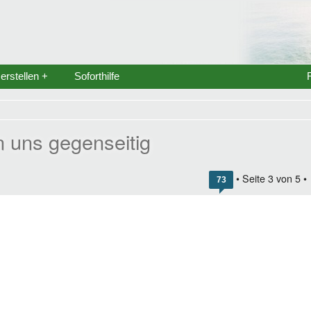
rstellen +
Soforthilfe
n uns gegenseitig
• Seite
3
von
5
•
73