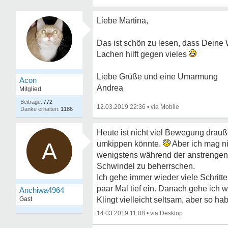
Liebe Martina,
Das ist schön zu lesen, dass Deine W
Lachen hilft gegen vieles
Liebe Grüße und eine Umarmung
Acon
Andrea
Mitglied
772
12.03.2019 22:36
•
1186
Heute ist nicht viel Bewegung drauße
A
umkippen könnte.
Aber ich mag ni
wenigstens während der anstrengend
Schwindel zu beherrschen.
Ich gehe immer wieder viele Schritt
paar Mal tief ein. Danach gehe ich w
Anchiwa4964
Gast
Klingt vielleicht seltsam, aber so h
14.03.2019 11:08
•