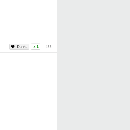
x 1
#33