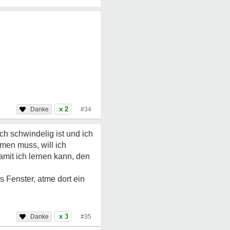
x 2
#34
ch schwindelig ist und ich
men muss, will ich
mit ich lernen kann, den
 Fenster, atme dort ein
x 3
#35