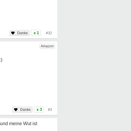
x 1
#32
x 3
#3
 und meine Wut ist