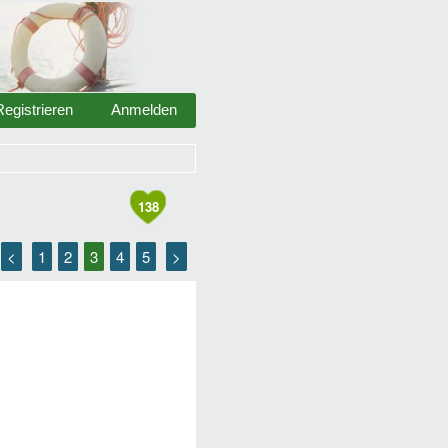
Registrieren
Anmelden
138
<
1
2
3
4
5
>