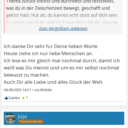
Thema zurück blickst und durchliest und feststellst,
was du in der Zwischenzeit bewegt, geschafft und
gelöst hast. Hut ab, du kannst echt stolz auf dich sein.
Es steckt viel in dir und ich freue mich mit dir, dass du
das so gut hinbekommen hast und trotzdem auch die
Erkenntnis vor Augen hast, denselben Fehler nicht
nochmals zu machen! Glückwunsch, das ist mal eine
Ich danke Dir sehr für Deine lieben Worte.
erfreuliche Entwicklung! Liebe Grüße und alles Gute
Heute ziehe ich nur liebe Menschen an.
weiterhin!
Ich lese es mir gleich mal nochmal durch, damit ich
weiß was Du meinst und um es mir selbst nochmal
bewusst zu machen.
Auch Dir alle Liebe und alles Glück der Welt.
04.08.2020 14:21
•
x 1
Juju