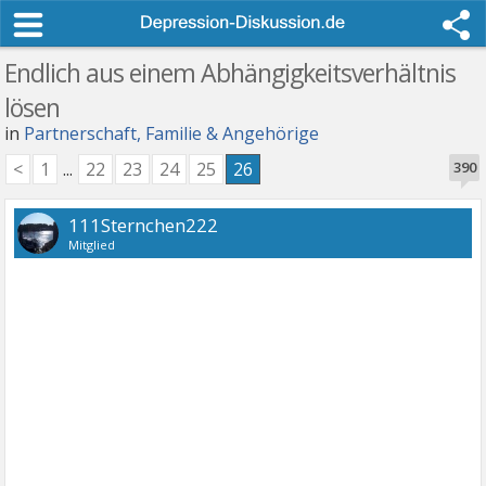
Endlich aus einem Abhängigkeitsverhältnis
lösen
in
Partnerschaft, Familie & Angehörige
<
1
...
22
23
24
25
26
390
111Sternchen222
Mitglied