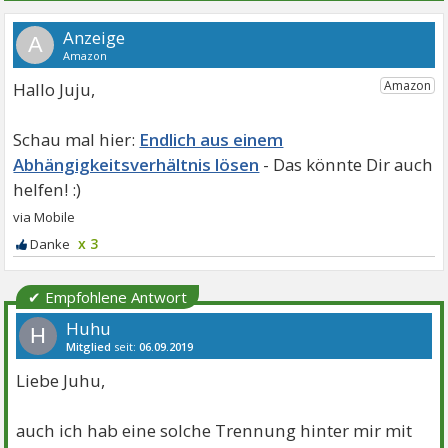
A
Hallo Juju,
Endlich aus einem
Abhängigkeitsverhältnis lösen
x 3
✔ Empfohlene Antwort
Huhu
H
Mitglied
seit:
06.09.2019
Beiträge:
18
Danke:
25
Liebe Juhu,
auch ich hab eine solche Trennung hinter mir mit