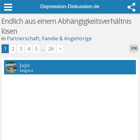
Endlich aus einem Abhängigkeitsverhältnis
lösen
in
Partnerschaft, Familie & Angehörige
1
2
3
4
5
...
26
>
390
Juju
Mitglied