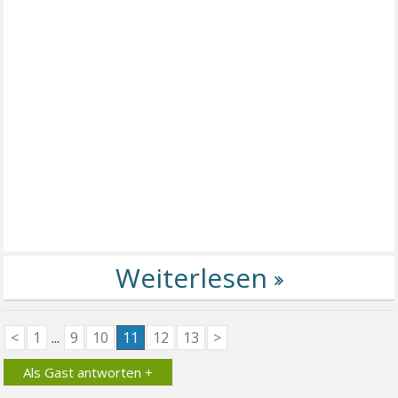
<
1
...
9
10
11
12
13
>
Als Gast antworten +