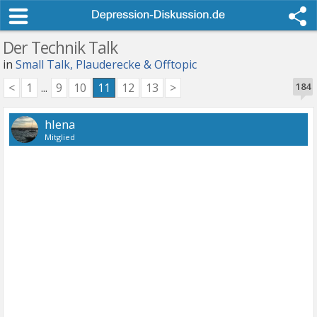
Der Technik Talk
in
Small Talk, Plauderecke & Offtopic
<
1
...
9
10
11
12
13
>
184
hlena
Mitglied