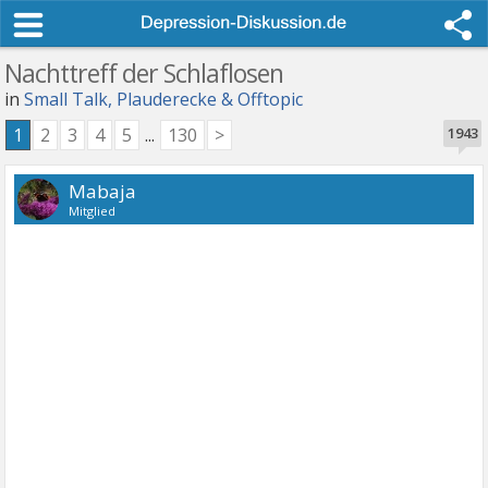
Nachttreff der Schlaflosen
in
Small Talk, Plauderecke & Offtopic
1
2
3
4
5
...
130
>
1943
Mabaja
Mitglied