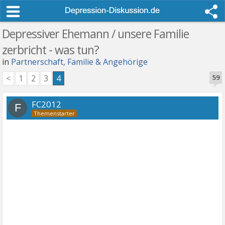
Depressiver Ehemann / unsere Familie
zerbricht - was tun?
in
Partnerschaft, Familie & Angehörige
<
1
2
3
4
59
FC2012
F