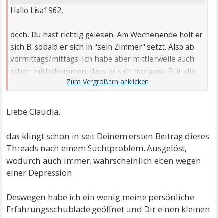
Hallo Lisa1962,
doch, Du hast richtig gelesen. Am Wochenende holt er
sich B. sobald er sich in "sein Zimmer" setzt. Also ab
vormittags/mittags. Ich habe aber mittlerweile auch
schon mitbekommen, dass er sich morgens B. in die
Tasche für die Arbeit gesteckt hat.
Ich denke, dass hier die Depression mit dem
Liebe Claudia,
"ertränken der Probleme" zusammen geht, oder?
das klingt schon in seit Deinem ersten Beitrag dieses
Weggehen? Läuft das alles darauf hinaus? Das ist
Threads nach einem Suchtproblem. Ausgelöst,
eigentlich das, was ich gar nicht will.
wodurch auch immer, wahrscheinlich eben wegen
einer Depression.
Liebe Grüße
Claudia
Deswegen habe ich ein wenig meine persönliche
Erfahrungsschublade geöffnet und Dir einen kleinen