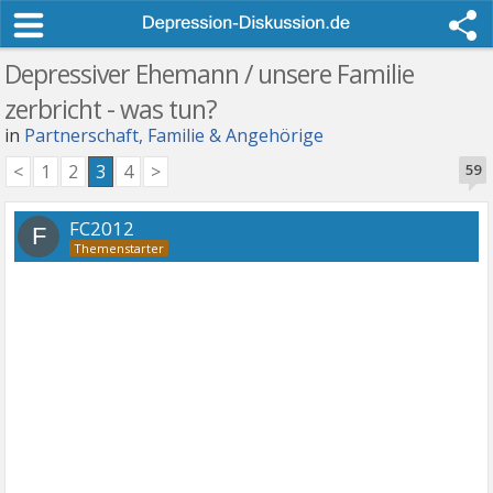
Depressiver Ehemann / unsere Familie
zerbricht - was tun?
in
Partnerschaft, Familie & Angehörige
<
1
2
3
4
>
59
FC2012
F