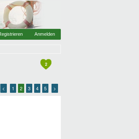
Registrieren
Anmelden
2
<
1
2
3
4
5
>