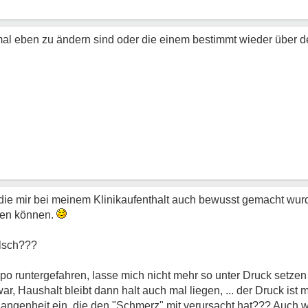
 mal eben zu ändern sind oder die einem bestimmt wieder über 
, die mir bei meinem Klinikaufenthalt auch bewusst gemacht wurd
lfen können.
lsch???
o runtergefahren, lasse mich nicht mehr so unter Druck setze
ar, Haushalt bleibt dann halt auch mal liegen, ... der Druck is
gangenheit ein, die den "Schmerz" mit verursacht hat??? Auch we