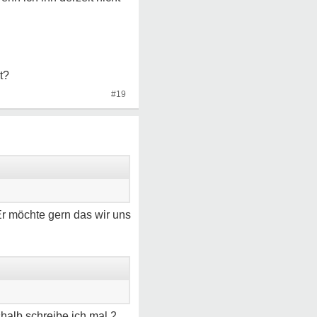
t?
#19
r möchte gern das wir uns
shalb schreibe ich mal 2