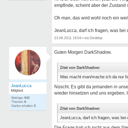
empfinde, scheint aber der Zustand 
Oh man, das wird wohl noch ein weit
JeanLucca, darf ich fragen, was bei 
23.06.2011 19:04
•
Guten Morgen DarkShadow.
Zitat von DarkShadow:
Was macht man/mache ich da nur f
JeanLucca
Nüscht. Es gibt da jemanden in uns
Mitglied
wieder hinsetzen und uns ergeben. Ic
543
8
5
Zitat von DarkShadow:
JeanLucca, darf ich fragen, was bei 
Die Frage hab ich nicht aus dem Steg