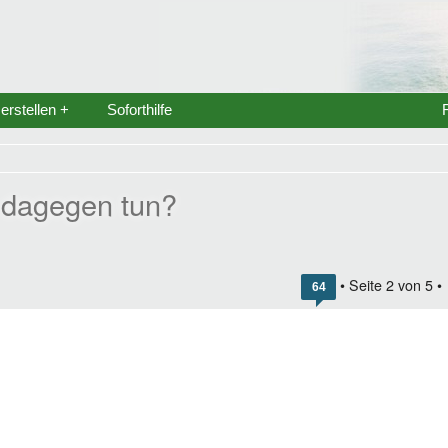
rstellen +
Soforthilfe
s dagegen tun?
• Seite
2
von
5
•
64