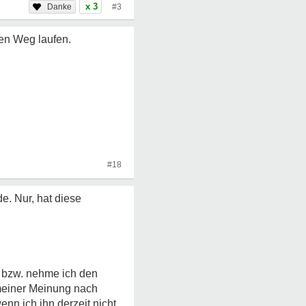
x 3
#3
den Weg laufen.
#18
e. Nur, hat diese
n bzw. nehme ich den
t meiner Meinung nach
nn ich ihn derzeit nicht