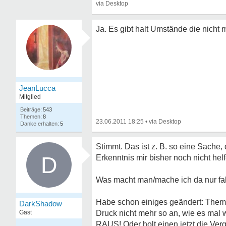
Ja. Es gibt halt Umstände die nicht
JeanLucca
Mitglied
543
8
23.06.2011 18:25
•
5
Stimmt. Das ist z. B. so eine Sache
D
Erkenntnis mir bisher noch nicht he
Was macht man/mache ich da nur fa
Habe schon einiges geändert: Themp
DarkShadow
Gast
Druck nicht mehr so an, wie es mal w
RAUS! Oder holt einen jetzt die Ver