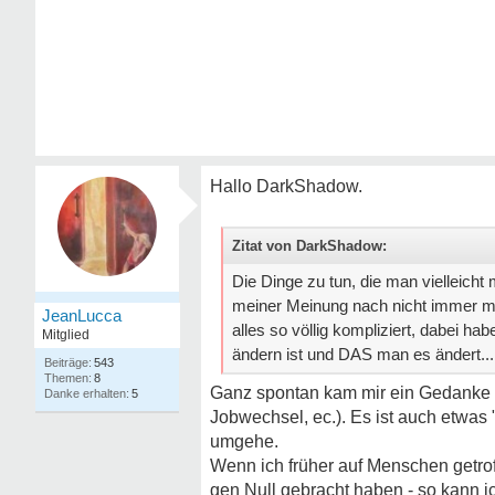
Hallo DarkShadow.
Zitat von DarkShadow:
Die Dinge zu tun, die man vielleicht
meiner Meinung nach nicht immer mit
JeanLucca
alles so völlig kompliziert, dabei 
Mitglied
ändern ist und DAS man es ändert...
543
8
Ganz spontan kam mir ein Gedanke s
5
Jobwechsel, ec.). Es ist auch etwas 
umgehe.
Wenn ich früher auf Menschen getrof
gen Null gebracht haben - so kann i