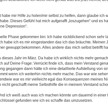
habe mir Hilfe zu holen/mir selbst zu helfen, dann glaube ich w
habe. Dieses Gefühl hat mich aufgerafft „loszugehen“ und es ha
ine Depression“.
 helle Phase gekommen bin: Ich habe rückblickend schon sehr 
h habe ich es mir eingestanden das ich das bräuchte. Meinen 
er gewuppt bekommen. Alles andere das mich selbst betrifft ha
s dieses Jahr im März. Da habe ich wirklich nichts mehr gemac
 auf Deine Frage: Verrückt finde ich, dass mein Verstand ge
ung gegangen dann hätte ich eine detaillierte Aufstellung von 
ommt wenn ich weiterhin nichts mehr mache. Das war wie seh
endwie war es mir vielleicht egal das Konsequenzen meines Ni
nicht geschafft meine Selbsthilfe die in meinem Verstand scho
. Und ich weiß auch was ich machen könnte um dauernd in einer 
Schlüssel gefunden wie ich es schaffe das umzusetzen.