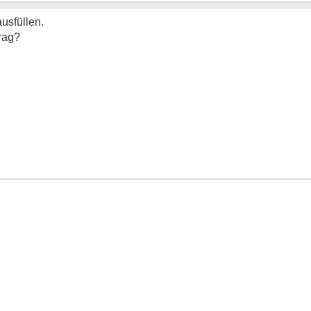
usfüllen.
rag?