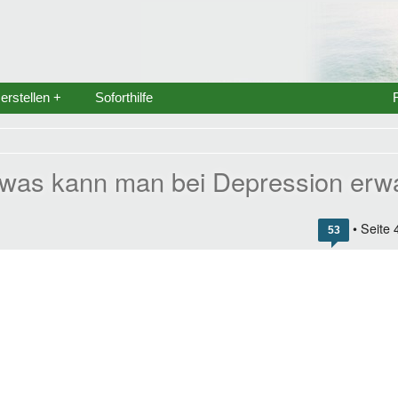
rstellen +
Soforthilfe
 was kann man bei Depression erw
• Seite
53