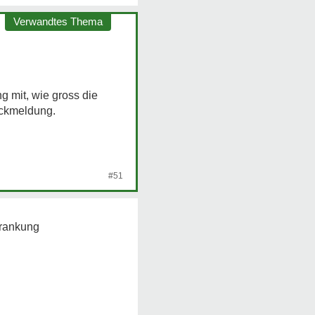
Verwandtes Thema
 mit, wie gross die
ückmeldung.
#51
krankung