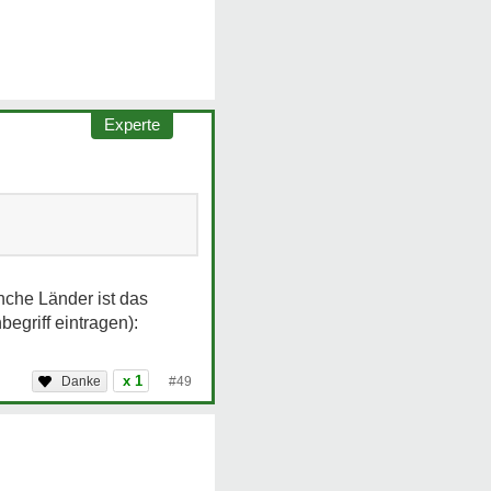
Experte
nche Länder ist das
egriff eintragen):
x 1
#49