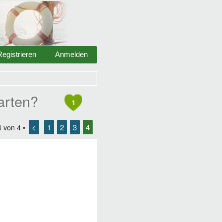
Registrieren
Anmelden
arten?
1
<
1
2
3
4
4
von
4
•