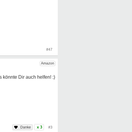
#47
x 3
#3