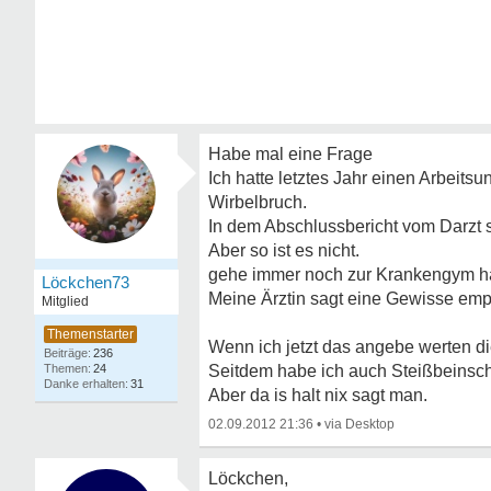
Habe mal eine Frage
Ich hatte letztes Jahr einen Arbeitsun
Wirbelbruch.
In dem Abschlussbericht vom Darzt st
Aber so ist es nicht.
gehe immer noch zur Krankengym ha
Löckchen73
Meine Ärztin sagt eine Gewisse empf
Mitglied
Wenn ich jetzt das angebe werten d
236
24
Seitdem habe ich auch Steißbeinsc
31
Aber da is halt nix sagt man.
02.09.2012 21:36
•
Löckchen,