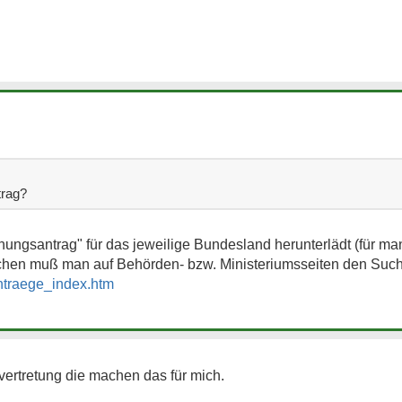
trag?
ungsantrag" für das jeweilige Bundesland herunterlädt (für ma
nchen muß man auf Behörden- bzw. Ministeriumsseiten den Suchb
ntraege_index.htm
ertretung die machen das für mich.