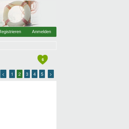
Registrieren
Anmelden
6
<
1
2
3
4
5
>