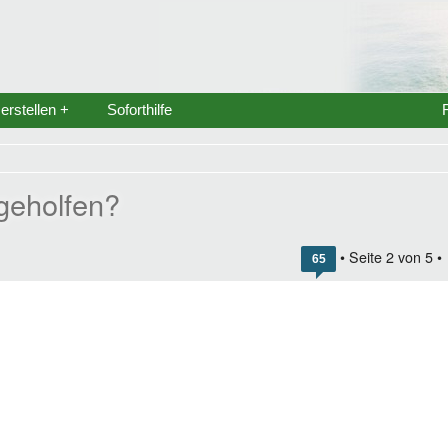
rstellen +
Soforthilfe
geholfen?
• Seite
2
von
5
•
65