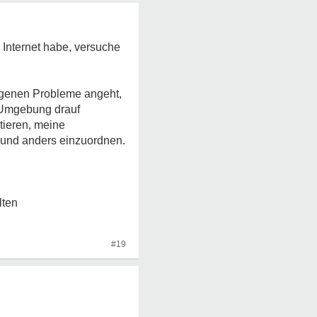
e Internet habe, versuche
eigenen Probleme angeht,
) Umgebung drauf
rtieren, meine
 und anders einzuordnen.
lten
#19