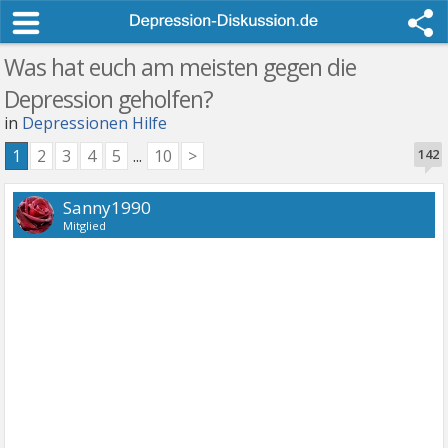
Was hat euch am meisten gegen die
Depression geholfen?
in
Depressionen Hilfe
1
2
3
4
5
...
10
>
142
Sanny1990
Mitglied