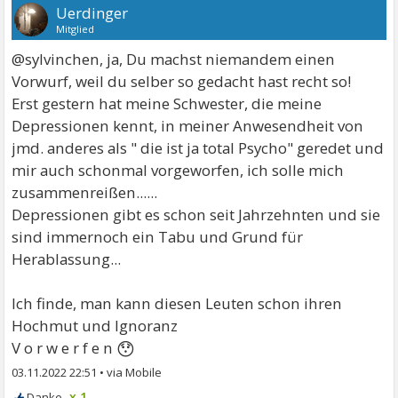
Uerdinger
Mitglied
@sylvinchen, ja, Du machst niemandem einen
Vorwurf, weil du selber so gedacht hast recht so!
Erst gestern hat meine Schwester, die meine
Depressionen kennt, in meiner Anwesendheit von
jmd. anderes als " die ist ja total Psycho" geredet und
mir auch schonmal vorgeworfen, ich solle mich
zusammenreißen......
Depressionen gibt es schon seit Jahrzehnten und sie
sind immernoch ein Tabu und Grund für
Herablassung...
Ich finde, man kann diesen Leuten schon ihren
Hochmut und Ignoranz
😯
V o r w e r f e n
03.11.2022 22:51
•
x 1