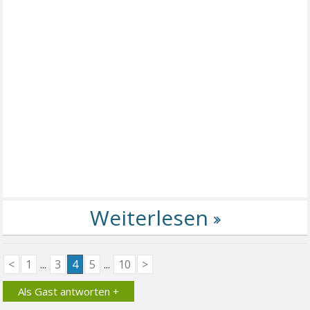
<
1
...
3
4
5
...
10
>
Als Gast antworten +