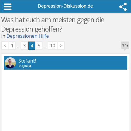
Was hat euch am meisten gegen die
Depression geholfen?
in
Depressionen Hilfe
<
1
...
3
4
5
...
10
>
142
StefanB
Mitglied