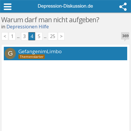
Warum darf man nicht aufgeben?
in
Depressionen Hilfe
<
1
...
3
4
5
...
25
>
369
GefangenimLimbo
G