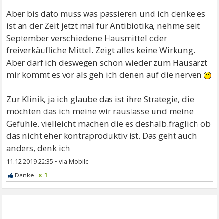
Wahrscheinlich würden die das sogar als
Aber bis dato muss was passieren und ich denke es
Therapieerfolg feiern
ist an der Zeit jetzt mal für Antibiotika, nehme seit
September verschiedene Hausmittel oder
Liebe Grüße und gute Besserung!
freiverkäufliche Mittel. Zeigt alles keine Wirkung.
Aber darf ich deswegen schon wieder zum Hausarzt
mir kommt es vor als geh ich denen auf die nerven
Zur Klinik, ja ich glaube das ist ihre Strategie, die
möchten das ich meine wir rauslasse und meine
Gefühle. vielleicht machen die es deshalb.fraglich ob
das nicht eher kontraproduktiv ist. Das geht auch
anders, denk ich
11.12.2019 22:35
•
x 1