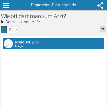
Wie oft darf man zum Arzt?
in
Depressionen Hilfe
1
2
>
21
Melony0210
Mitglied