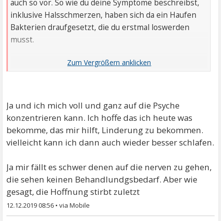
auch so vor. So wie du deine Symptome beschreibst,
inklusive Halsschmerzen, haben sich da ein Haufen
Bakterien draufgesetzt, die du erstmal loswerden
musst.
Und natürlich darfst du zum Arzt, so oft du willst,
wenn es dir nicht besser geht. Wenn du denen in der
Praxis auf die Nerven gehen musst, damit sie sich
kümmern, dann tu das. Die werden dafür bezahlt
Ja und ich mich voll und ganz auf die Psyche
Lass dich nicht abwimmeln!
konzentrieren kann. Ich hoffe das ich heute was
bekomme, das mir hilft, Linderung zu bekommen.
vielleicht kann ich dann auch wieder besser schlafen.
Ja mir fällt es schwer denen auf die nerven zu gehen,
die sehen keinen Behandlundgsbedarf. Aber wie
gesagt, die Hoffnung stirbt zuletzt
12.12.2019 08:56
•