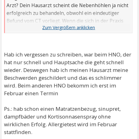
Arzt? Dein Hausarzt scheint die Nebenhöhlen ja nicht
erfolgreich zu behandeln, obwohl ein eindeutiger
Befund vom CT vorliegt. Wenn die sich in der Praxis
blöd anstellen wegen einer Überweisung, kannst du
auch so zum HNO gehen. Meiner hat mich zum
Allergologen geschickt und dort wurde als
wahrscheinliche Ursache meine Hausstauballergie
Hab ich vergessen zu schreiben, war beim HNO, der
festgestellt. Da kann man dann wenigstens was
hat nur schnell und Hauptsache die geht schnell
unternehmen. Bei mir hat schon ein Anti-Milben-
wieder. Deswegen hab ich meinen Hausarzt meine
Matratzenbezug geholfen. Decke und Kissen wasche
Beschwerden geschildert und das es schlimmer
ich regelmäßig und bevor ich zum ersten Mal im
wird. Beim anderen HNO bekomm ich erst im
Herbst die Heizung anstelle, putze ich die Heizkörper
Februar einen Termin
gründlich.
Dass die in der Tagesklinik solche Sprüche machen,
Ps.: hab schon einen Matratzenbezug, sinupret,
finde ich erstens unfreundlich und zweitens
dampfbäder und Kortisonnasenspray ohne
unprofessionell. Wenn du krank bist, bist du krank
wirklichen Erfolg. Allergietest wird im Februar
und dann musst du zum Arzt.
stattfinden.
Hau da mal auf den Tisch, aber ehrlich!