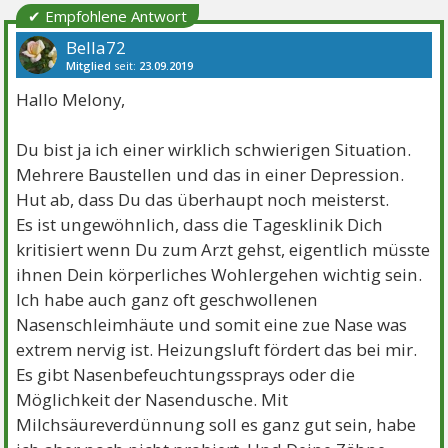
✔ Empfohlene Antwort
Bella72
Mitglied
seit:
23.09.2019
Beiträge:
562
Danke:
670
Themen:
11
Hallo Melony,
Du bist ja ich einer wirklich schwierigen Situation.
Mehrere Baustellen und das in einer Depression.
Hut ab, dass Du das überhaupt noch meisterst.
Es ist ungewöhnlich, dass die Tagesklinik Dich
kritisiert wenn Du zum Arzt gehst, eigentlich müsste
ihnen Dein körperliches Wohlergehen wichtig sein.
Ich habe auch ganz oft geschwollenen
Nasenschleimhäute und somit eine zue Nase was
extrem nervig ist. Heizungsluft fördert das bei mir.
Es gibt Nasenbefeuchtungssprays oder die
Möglichkeit der Nasendusche. Mit
Milchsäureverdünnung soll es ganz gut sein, habe