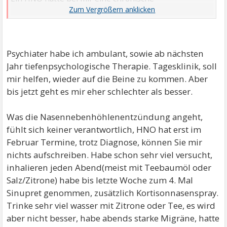
Nasennebenhöhlenentzündung verkannt, wodurch
ich ohne riechen zu können, durchs Leben schlich. Ein
anderer HNO Arzt behandelte das dann blitzschnell.
Und er warnte mich vor dem Antibiotikum, das
Psychiater habe ich ambulant, sowie ab nächsten
Depression verursachen kann. Das passierte dann
Jahr tiefenpsychologische Therapie. Tagesklinik, soll
auch, eine Krise, warf mich um. Aber dieser Arzt war
mir helfen, wieder auf die Beine zu kommen. Aber
wirklich gut.
bis jetzt geht es mir eher schlechter als besser.
Es gibt auch gute Hausärzte, innerhalb des Quartals
ist das auch möglich, ihn zu wechseln.
Was die Nasennebenhöhlenentzündung angeht,
Du könntest mit einem guten Teebaum Öl, das Du in
fühlt sich keiner verantwortlich, HNO hat erst im
den Räumen verdampfst, Bakterien und Viren in der
Februar Termine, trotz Diagnose, können Sie mir
Luft abtöten. So helfen wir uns bei hartnäckigen
nichts aufschreiben. Habe schon sehr viel versucht,
Atemwegsinfekten.
inhalieren jeden Abend(meist mit Teebaumöl oder
Dein Adrenalin scheint hoch zu sein, was die Abwehr
Salz/Zitrone) habe bis letzte Woche zum 4. Mal
lahmlegt. Du kannst mit viel Bewegung und
Sinupret genommen, zusätzlich Kortisonnasenspray.
Beruhigung (Entspannungsübungen) etwas dagegen
Trinke sehr viel wasser mit Zitrone oder Tee, es wird
tun.
aber nicht besser, habe abends starke Migräne, hatte
Gehe eins nach dem anderen an, Du schaffst das. Du