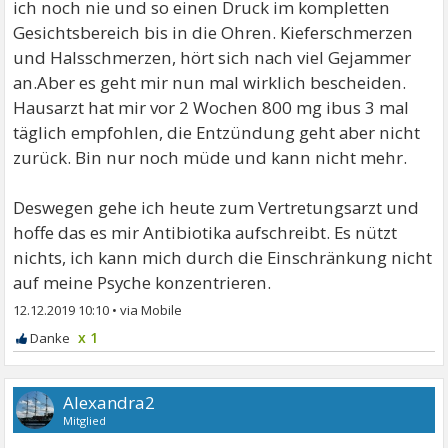
ich noch nie und so einen Druck im kompletten
brauchst Dich nicht so geringschätzig behandeln zu
Gesichtsbereich bis in die Ohren. Kieferschmerzen
lassen.
und Halsschmerzen, hört sich nach viel Gejammer
Liebe Grüße Alexandra
an.Aber es geht mir nun mal wirklich bescheiden.
Hausarzt hat mir vor 2 Wochen 800 mg ibus 3 mal
täglich empfohlen, die Entzündung geht aber nicht
zurück. Bin nur noch müde und kann nicht mehr.
Deswegen gehe ich heute zum Vertretungsarzt und
hoffe das es mir Antibiotika aufschreibt. Es nützt
nichts, ich kann mich durch die Einschränkung nicht
auf meine Psyche konzentrieren.
12.12.2019 10:10
•
x 1
Alexandra2
Mitglied