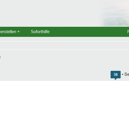
rstellen +
Soforthilfe
f
• Se
36