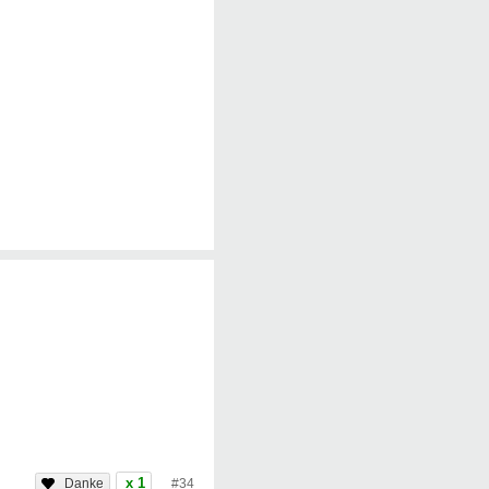
x 1
#34