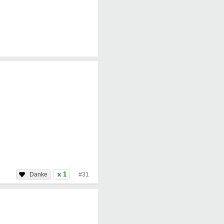
x 1
#31