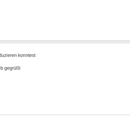
eduzieren konntest
eb gegrüßt