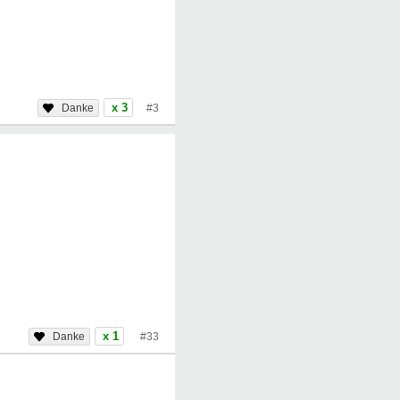
x 3
#3
x 1
#33