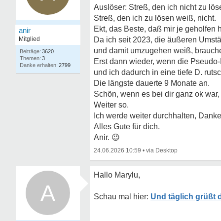
Auslöser: Streß, den ich nicht zu lö
Streß, den ich zu lösen weiß, nicht.
Ekt, das Beste, daß mir je geholfen h
anir
Mitglied
Da ich seit 2023, die äußeren Umst
und damit umzugehen weiß, brauche i
3620
3
Erst dann wieder, wenn die Pseudo
2799
und ich dadurch in eine tiefe D. ruts
Die längste dauerte 9 Monate an.
Schön, wenn es bei dir ganz ok war,
Weiter so.
Ich werde weiter durchhalten, Danke
Alles Gute für dich.
Anir.
😉
24.06.2026 10:59
•
Hallo Marylu,
A
Und täglich grüßt 