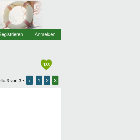
Registrieren
Anmelden
133
<
1
2
3
ite
3
von
3
•