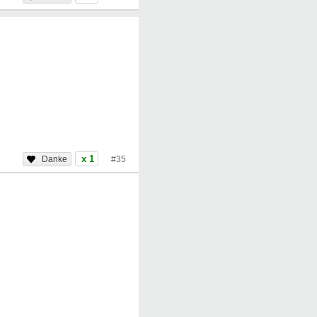
x 1
#35