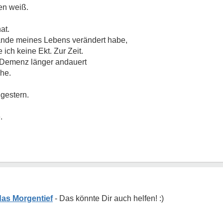
sen weiß.
at.
ände meines Lebens verändert habe,
ch keine Ekt. Zur Zeit.
-Demenz länger andauert
che.
 gestern.
.
das Morgentief