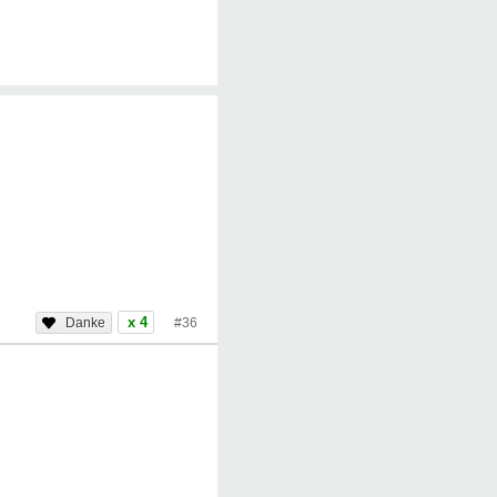
x 4
#36