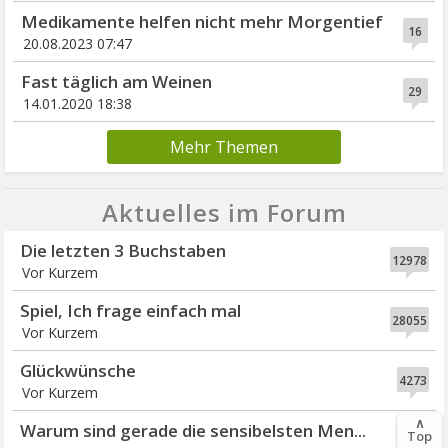
Medikamente helfen nicht mehr Morgentief
16
20.08.2023 07:47
Fast täglich am Weinen
29
14.01.2020 18:38
Mehr Themen
Aktuelles im Forum
Die letzten 3 Buchstaben
12978
Vor Kurzem
Spiel, Ich frage einfach mal
28055
Vor Kurzem
Glückwünsche
4273
Vor Kurzem
∧
Warum sind gerade die sensibelsten Men...
Top
4