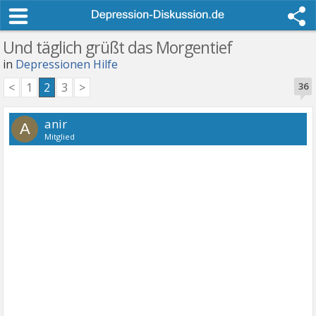
Und täglich grüßt das Morgentief
in
Depressionen Hilfe
<
1
2
3
>
36
anir
A
Mitglied