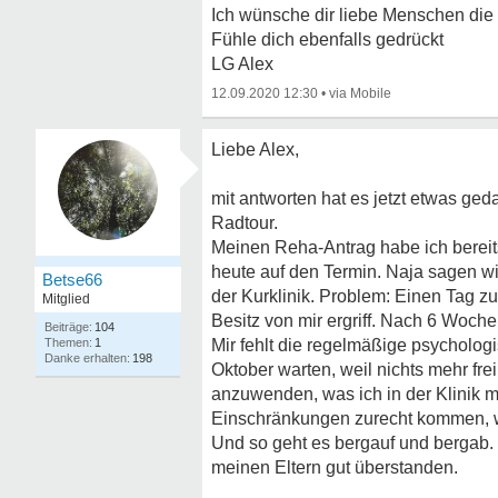
Ich wünsche dir liebe Menschen die 
Fühle dich ebenfalls gedrückt
LG Alex
12.09.2020 12:30
•
Liebe Alex,
mit antworten hat es jetzt etwas ged
Radtour.
Meinen Reha-Antrag habe ich bereits
heute auf den Termin. Naja sagen w
Betse66
der Kurklinik. Problem: Einen Tag z
Mitglied
Besitz von mir ergriff. Nach 6 Woch
104
1
Mir fehlt die regelmäßige psycholog
198
Oktober warten, weil nichts mehr f
anzuwenden, was ich in der Klinik m
Einschränkungen zurecht kommen, we
Und so geht es bergauf und bergab.
meinen Eltern gut überstanden.