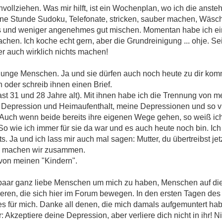
hvollziehen. Was mir hilft, ist ein Wochenplan, wo ich die ans
eine Stunde Sudoku, Telefonate, stricken, sauber machen, Wäs
s und weniger angenehmes gut mischen. Momentan habe ich ei
hen. Ich koche echt gern, aber die Grundreinigung ... ohje. Sei
er auch wirklich nichts machen!
junge Menschen. Ja und sie dürfen auch noch heute zu dir komm
 oder schreib ihnen einen Brief.
t 31 und 28 Jahre alt). Mit ihnen habe ich die Trennung von me
Depression und Heimaufenthalt, meine Depressionen und so vi
Auch wenn beide bereits ihre eigenen Wege gehen, so weiß ich,
So wie ich immer für sie da war und es auch heute noch bin. I
. Ja und ich lass mir auch mal sagen: Mutter, du übertreibst jet
das machen wir zusammen.
 von meinen "Kindern".
ein paar ganz liebe Menschen um mich zu haben, Menschen auf di
eren, die sich hier im Forum bewegen. In den ersten Tagen des 
 für mich. Danke all denen, die mich damals aufgemuntert ha
r: Akzeptiere deine Depression, aber verliere dich nicht in ihr!