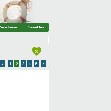
Registrieren
Anmelden
56
<
1
2
3
4
5
>