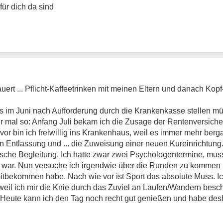
für dich da sind
auert ... Pflicht-Kaffeetrinken mit meinen Eltern und danach Kop
 im Juni nach Aufforderung durch die Krankenkasse stellen müs
ir mal so: Anfang Juli bekam ich die Zusage der Rentenversich
uvor bin ich freiwillig ins Krankenhaus, weil es immer mehr be
en Entlassung und ... die Zuweisung einer neuen Kureinrichtung.
ische Begleitung. Ich hatte zwar zwei Psychologentermine, muss
rei war. Nun versuche ich irgendwie über die Runden zu komme
itbekommen habe. Nach wie vor ist Sport das absolute Muss. Ich
il ich mir die Knie durch das Zuviel an Laufen/Wandern besc
 Heute kann ich den Tag noch recht gut genießen und habe desh