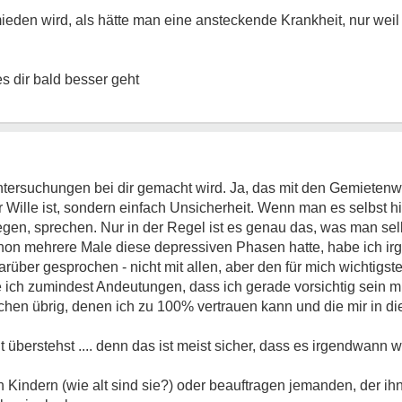
emieden wird, als hätte man eine ansteckende Krankheit, nur wei
s dir bald besser geht
tersuchungen bei dir gemacht wird. Ja, das mit den Gemietenw
r Wille ist, sondern einfach Unsicherheit. Wenn man es selbst
gen, sprechen. Nur in der Regel ist es genau das, was man sel
schon mehrere Male diese depressiven Phasen hatte, habe ich 
arüber gesprochen - nicht mit allen, aber den für mich wichti
ich zumindest Andeutungen, dass ich gerade vorsichtig sein mu
chen übrig, denen ich zu 100% vertrauen kann und die mir in 
gut überstehst .... denn das ist meist sicher, dass es irgendwann
 Kindern (wie alt sind sie?) oder beauftragen jemanden, der ihn