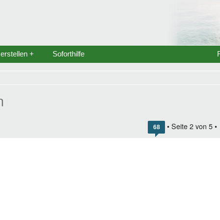
rstellen +
Soforthilfe
n
• Seite
2
von
5
•
68