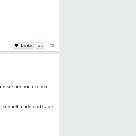
x 3
#3
ten sie nur noch zu mir
de schnell müde und traue