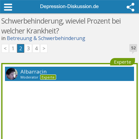
Schwerbehinderung, wieviel Prozent bei
welcher Krankheit?
in
Betreuung & Schwerbehinderung
<
1
2
3
4
>
52
Experte
Albarracin
Moderator
Experte