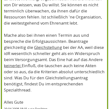
nicht von selbst abnehmen, sondern abwarten was
von Dir wissen, was Du willst. Sie können es nicht
du möchtest und dann entsprechednd an den VdK
terminlich überwachen, da ihnen dafür die
herantrittst und ihn beauftragst.
Ressourcen fehlen. Ist schließlich 'ne Organsiation,
die weitestgehend vom Ehrenamt lebt.
Mache also bei ihnen einen Termin aus und
bespreche die Erfolgsaussichten. Beantrage
gleichzeitig die
Gleichstellung
bei der AA, weil diese
idR wesentlich schneller geht als ein Widerspruch
beim Versorgungsamt. Das Eine hat auf das Andere
keinerlei
Einfluß, die tauschen auch keine Akten
oder so aus, da die Kriterien absolut unterschiedlich
sind. Was Du für den Gleichstellungsantrag
benötigst, findest Du im entsprechenden
Spezialthread.
Alles Gute
29.04.2008 18:15
•